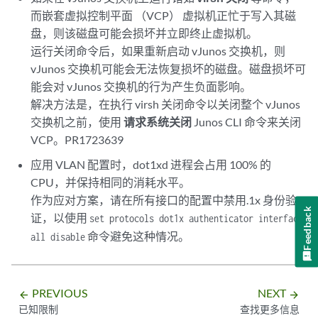
而嵌套虚拟控制平面 （VCP） 虚拟机正忙于写入其磁
盘，则该磁盘可能会损坏并立即终止虚拟机。
运行关闭命令后，如果重新启动 vJunos 交换机，则
vJunos 交换机可能会无法恢复损坏的磁盘。磁盘损坏可
能会对 vJunos 交换机的行为产生负面影响。
解决方法是，在执行 virsh 关闭命令以关闭整个 vJunos
交换机之前，使用
请求系统关闭
Junos CLI 命令来关闭
VCP。PR1723639
应用 VLAN 配置时，dot1xd 进程会占用 100% 的
CPU，并保持相同的消耗水平。
作为应对方案，请在所有接口的配置中禁用.1x 身份验
Feedback
证，以使用
set protocols dot1x authenticator interface
命令避免这种情况。
all disable
PREVIOUS
NEXT
arrow_backward
arrow_forward
已知限制
查找更多信息