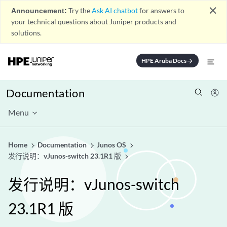
close
Announcement:
Try the
Ask AI chatbot
for answers to
your technical questions about Juniper products and
solutions.
HPE Aruba Docs
arrow_forward
Documentation
Menu
Home
Documentation
Junos OS
发行说明：vJunos-switch 23.1R1 版
发行说明：vJunos-switch
23.1R1 版