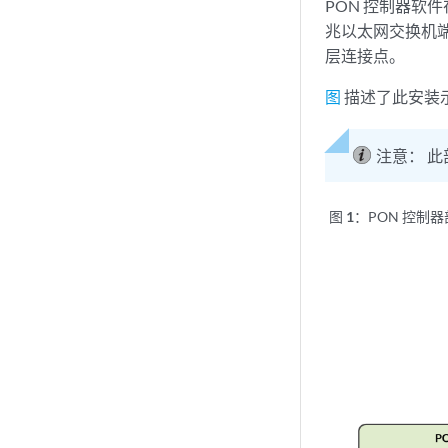
PON 控制器软件在
兆以太网交换机端口。
层连接点。
图
描述了此安装
注意：
此
图 1：
PON 控制