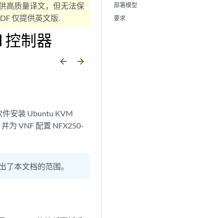
供高质量译文，但无法保
部署模型
F 仅提供英文版.
要求
N 控制器
arrow_backward
arrow_forward
装 Ubuntu KVM
 VNF 配置 NFX250-
步骤超出了本文档的范围。