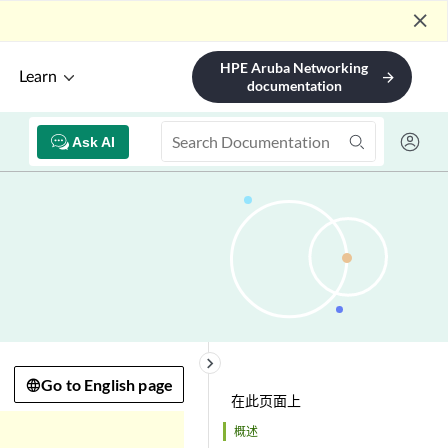
close
HPE Aruba Networking
Learn
arrow_forward
documentation
Ask AI
keyboard_arrow_right
Go to English page
在此页面上
概述