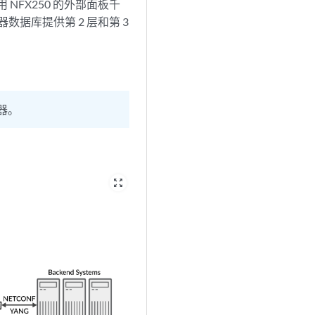
用 NFX250 的外部面板千
理器数据库提供第 2 层和第 3
由器。
zoom_out_map