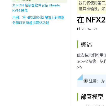
我们将使用第三
为 PON 控制器软件安装 Ubuntu
证其准确性。如果
KVM 映像
在 NFX
示例：将 NFX250-S2 配置为计算服
务器以支持虚拟网络功能
28-Dec-21
date_range
概述
此安装示例可用于为
qcow2 映像，以
S2。
注意：
为
部署模型