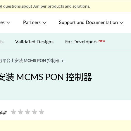
l questions about Juniper products and solutions.
ces
Partners
Support and Documentation
ts
Validated Designs
For Developers
New
络服务平台上安装 MCMS PON 控制器
安装 MCMS PON 控制器
star
star
star
star
star
吗?