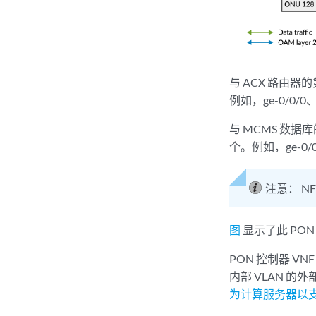
与 ACX 路由器
例如，ge-0/0/0、g
与 MCMS 数据
个。例如，ge-0/0/1
注意：
N
图
显示了此 PON
PON 控制器 VN
内部 VLAN 的
为计算服务器以