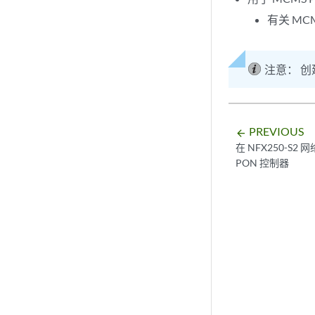
有关 MCM
注意：
创
PREVIOUS
arrow_backward
在 NFX250-S2
PON 控制器