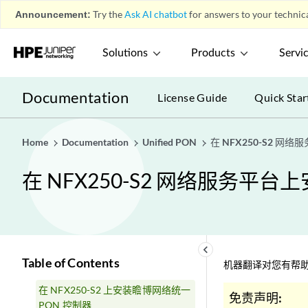
Announcement:
Try the
Ask AI chatbot
for answers to your technica
Solutions
Products
Servi
Documentation
License Guide
Quick Star
Home
Documentation
Unified PON
在 NFX250-S2 网
在 NFX250-S2 网络服务平台上
keyboard_arrow_left
Table of Contents
机器翻译对您有帮助
在 NFX250-S2 上安装瞻博网络统一
免责声明:
PON 控制器