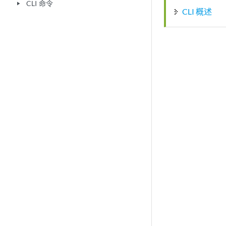
CLI 命令
play_arrow
CLI 概述