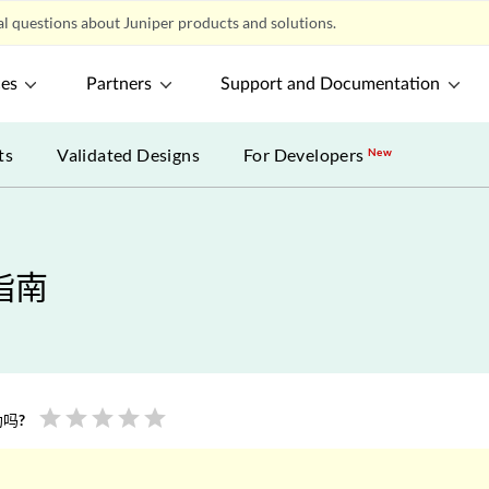
l questions about Juniper products and solutions.
ces
Partners
Support and Documentation
ts
Validated Designs
For Developers
New
户指南
star
star
star
star
star
吗?