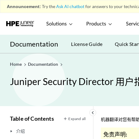
Announcement:
Try the
Ask AI chatbot
for answers to your technica
Solutions
Products
Servi
Documentation
License Guide
Quick Star
Home
Documentation
Juniper Security Director 用
keyboard_arrow_left
Table of Contents
Expand all
机器翻译对您有帮助
介绍
play_arrow
免责声明: