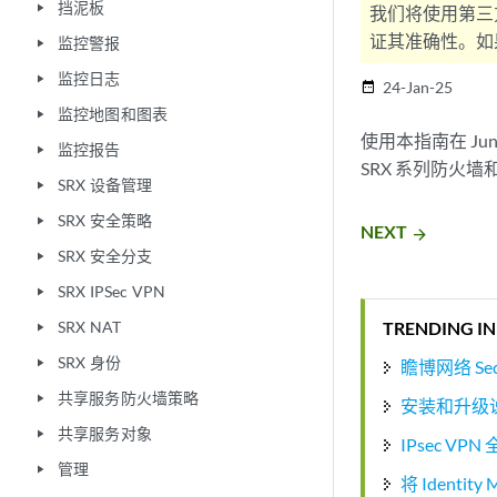
挡泥板
play_arrow
我们将使用第三
证其准确性。如果
监控警报
play_arrow
监控日志
play_arrow
24-Jan-25
date_range
监控地图和图表
play_arrow
使用本指南在 Juni
监控报告
play_arrow
SRX 系列防火墙
SRX 设备管理
play_arrow
SRX 安全策略
play_arrow
NEXT
arrow_forward
SRX 安全分支
play_arrow
SRX IPSec VPN
play_arrow
TRENDING IN
SRX NAT
play_arrow
SRX 身份
瞻博网络 Secu
play_arrow
共享服务防火墙策略
play_arrow
安装和升级
共享服务对象
play_arrow
IPsec VP
管理
play_arrow
将 Identi