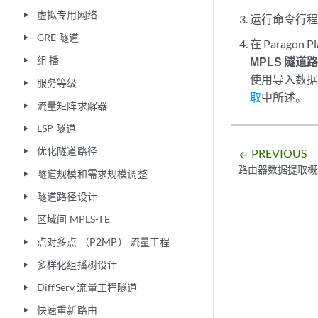
虚拟专用网络
play_arrow
运行命令行程序 
GRE 隧道
play_arrow
在 Parago
组 播
MPLS 隧道
play_arrow
使用导入数据
服务等级
play_arrow
取
中所述。
流量矩阵求解器
play_arrow
LSP 隧道
play_arrow
优化隧道路径
PREVIOUS
play_arrow
arrow_backward
路由器数据提取概
隧道规模和需求规模调整
play_arrow
隧道路径设计
play_arrow
区域间 MPLS-TE
play_arrow
点对多点 （P2MP） 流量工程
play_arrow
多样化组播树设计
play_arrow
DiffServ 流量工程隧道
play_arrow
快速重新路由
play_arrow