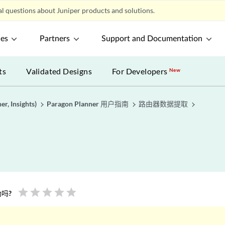
l questions about Juniper products and solutions.
ces
Partners
Support and Documentation
ts
Validated Designs
For Developers
New
r, Insights)
Paragon Planner 用户指南
路由器数据提取
star
star
star
star
star
吗?