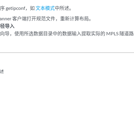
getipconf，如
文本模式
中所述。
n Planner 客户端打开规范文件，重新计算布局。
路径导入
向导，使用所选数据目录中的数据输入提取实际的 MPLS 隧道
述