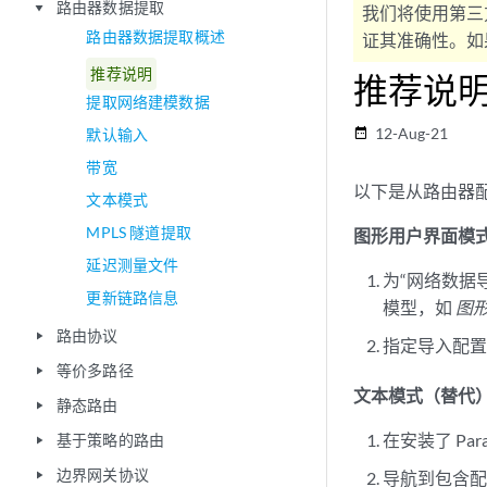
路由器数据提取
play_arrow
我们将使用第三
路由器数据提取概述
证其准确性。如果
推荐说明
推荐说
提取网络建模数据
12-Aug-21
默认输入
date_range
带宽
以下是从路由器
文本模式
MPLS 隧道提取
图形用户界面模
延迟测量文件
为“网络数据
更新链路信息
模型，如
图
路由协议
play_arrow
指定导入配
等价多路径
play_arrow
文本模式（替代
静态路由
play_arrow
在安装了 Par
基于策略的路由
play_arrow
边界网关协议
导航到包含
play_arrow