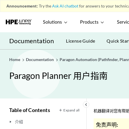
Announcement:
Try the
Ask AI chatbot
for answers to your technica
Solutions
Products
Servi
Documentation
License Guide
Quick Star
Home
Documentation
Paragon Automation (Pathfinder, Planne
Paragon Planner 用户指南
keyboard_arrow_left
Table of Contents
Expand all
机器翻译对您有帮助
介绍
play_arrow
免责声明: