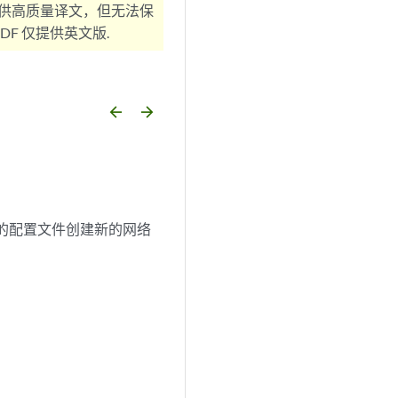
供高质量译文，但无法保
F 仅提供英文版.
arrow_backward
arrow_forward
。
定的配置文件创建新的网络