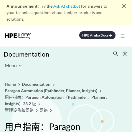
close
Announcement:
Try the
Ask AI chatbot
for answers to
your technical questions about Juniper products and
solutions.
HPE Aruba Docs
arrow_forward
Documentation
Menu
Home
Documentation
Paragon Automation (Pathfinder, Planner, Insights)
用户指南：Paragon Automation（Pathfinder、Planner、
Insights）23.2 版
管理设备和网络
网络
用户指南：Paragon