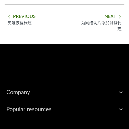
PREVIOUS
NEXT
arrow_backward
arrow_forward
灾难恢复概述
为网络切片添加测试代
理
Company
Popular resources