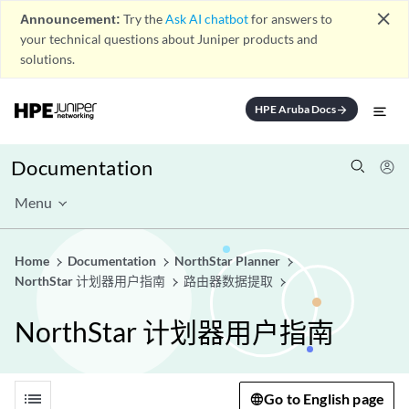
close
Announcement:
Try the
Ask AI chatbot
for answers to
your technical questions about Juniper products and
solutions.
HPE Aruba Docs
arrow_forward
Documentation
Menu
Home
Documentation
NorthStar Planner
NorthStar 计划器用户指南
路由器数据提取
NorthStar 计划器用户指南
list
Go to English page