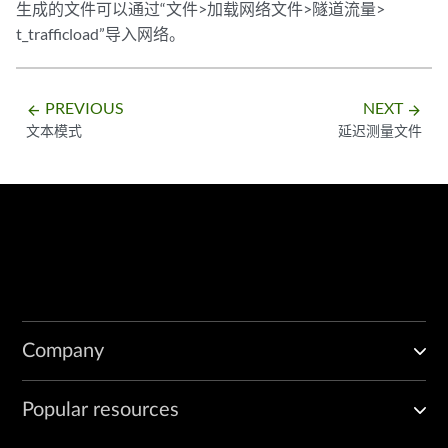
生成的文件可以通过“文件>加载网络文件>隧道流量>
t_trafficload”导入网络。
PREVIOUS
NEXT
arrow_backward
arrow_forward
文本模式
延迟测量文件
Company
Popular resources