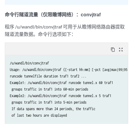
命令行隧道流量（仅限瞻博网络）：convjtraf
程序 /u/wandl/bin/convjtraf 可用于从瞻博网络路由器提取
隧道流量数据。命令行选项如下：
content_copy
zoom_out_map
/u/wandl/bin/convjtraf 

Usage: /u/wandl/bin/convjtraf {[-start hh:mm] [-pct [avg|max|99|95|90|
runcode tunnelfile duration traf1 traf2 ...

Example1: /u/wandl/bin/convjtraf runcode tunnel.x 60 traf1

 groups traffic in traf1 into 60-min periods

Example2: /u/wandl/bin/convjtraf runcode tunnel.x 5 traf1

 groups traffic in traf1 into 5-min periods

 If data spans more than 24 periods, the traffic

 of last two hours are displayed