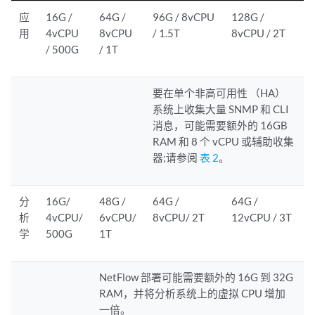
应
16G /
64G /
96G / 8vCPU
128G /
用
4vCPU
8vCPU
/ 1.5T
8vCPU / 2T
/ 500G
/ 1T
要在单个非高可用性 （HA）
系统上收集大量 SNMP 和 CLI
消息，可能需要额外的 16GB
RAM 和 8 个 vCPU 或辅助收集
器;请参阅
表 2
。
分
16G/
48G /
64G /
64G /
析
4vCPU/
6vCPU/
8vCPU/ 2T
12vCPU / 3T
学
500G
1T
NetFlow 部署可能需要额外的 16G 到 32G
RAM，并将分析系统上的虚拟 CPU 增加
一倍。