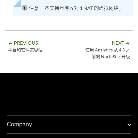
注意：
不支持具有 n 对 1 NAT 的虚拟网络。
PREVIOUS
NEXT
arrow_backward
arrow_forward
平台和软件兼容性
使用 Analytics 从 4.3 之
前的 NorthStar 升级
Company