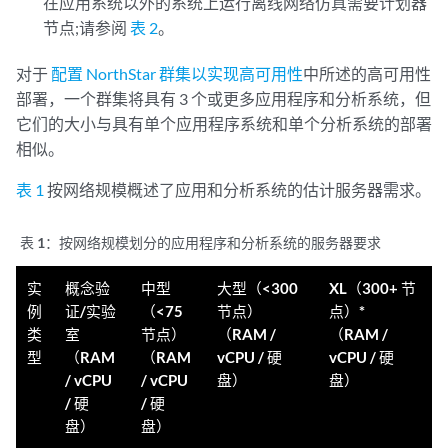
在应用系统以外的系统上运行离线网络仿真需要计划器
节点;请参阅
表 2
。
对于
配置 NorthStar 群集以实现高可用性
中所述的高可用性
部署，一个群集将具有 3 个或更多应用程序和分析系统，但
它们的大小与具有单个应用程序系统和单个分析系统的部署
相似。
表 1
按网络规模概述了应用和分析系统的估计服务器需求。
表 1：
按网络规模划分的应用程序和分析系统的服务器要求
实
概念验
中型
大型（<300
XL（300+ 节
例
证/实验
（<75
节点）
点）*
类
室
节点）
（RAM /
（RAM /
型
（RAM
（RAM
vCPU / 硬
vCPU / 硬
/ vCPU
/ vCPU
盘）
盘）
/ 硬
/ 硬
盘）
盘）