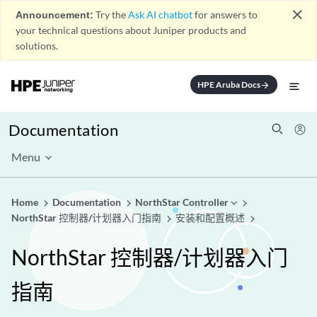
close
Announcement:
Try the
Ask AI chatbot
for answers to
your technical questions about Juniper products and
solutions.
HPE Aruba Docs
arrow_forward
Documentation
Menu
Home
Documentation
NorthStar Controller
NorthStar 控制器/计划器入门指南
安装和配置概述
NorthStar 控制器/计划器入门
指南