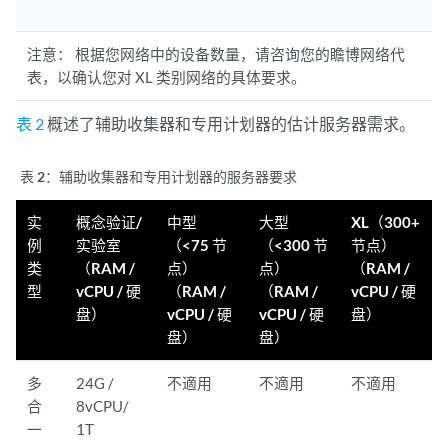
注意：
根据您网络中的设备数量，请咨询您的瞻博网络代
表，以确认您对 XL 类别网络的具体要求。
表 2
概述了辅助收集器和专用计划器的估计服务器需求。
表 2：
辅助收集器和专用计划器的服务器要求
实
概念验证/
中型
大型
XL（300+
例
实验室
（<75 节
（<300 节
节点）
类
（RAM /
点）
点）
（RAM /
型
vCPU / 硬
（RAM /
（RAM /
vCPU / 硬
盘）
vCPU / 硬
vCPU / 硬
盘）
盘）
盘）
多
24G /
不適用
不適用
不適用
合
8vCPU/
一
1T