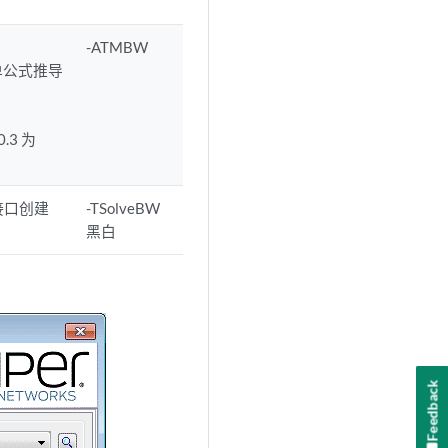
-ATMBW
简单公式推导
.3 为
此接口创建
-TSolveBW
黑白
Feedback