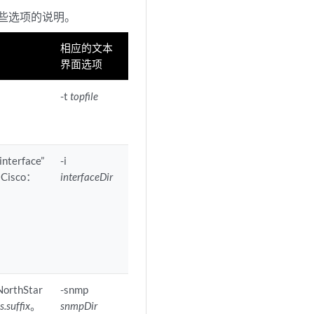
些选项的说明。
相应的文本
界面选项
-t
topfile
rface”
-i
isco：
interfaceDir
thStar
-snmp
s.suffix
。
snmpDir