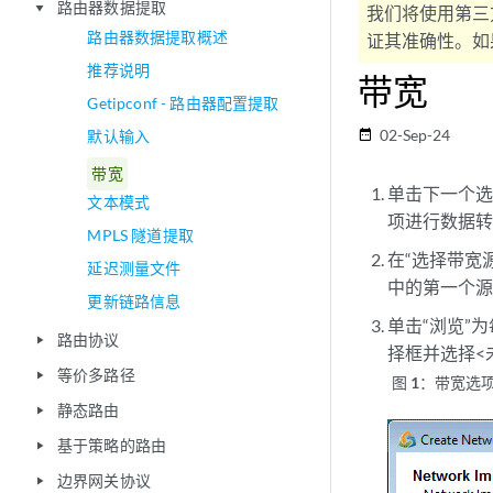
路由器数据提取
play_arrow
我们将使用第三
路由器数据提取概述
证其准确性。如果
推荐说明
带宽
Getipconf - 路由器配置提取
02-Sep-24
默认输入
date_range
带宽
单击下一个
文本模式
项进行数据
MPLS 隧道提取
在“选择带宽
延迟测量文件
中的第一个
更新链路信息
单击“浏览”
路由协议
play_arrow
择框并选择<
等价多路径
play_arrow
图 1：
带宽选
静态路由
play_arrow
基于策略的路由
play_arrow
边界网关协议
play_arrow