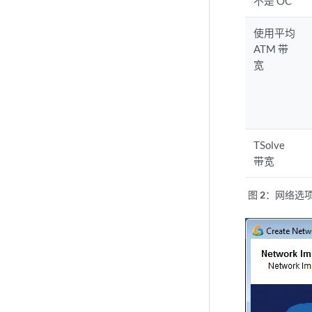
不是 OC
使用平均
ATM 带
宽
TSolve
带宽
图 2：
网络选