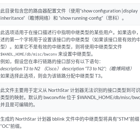
此目录包含您的路由器配置文件（使用“show configuration |display
inheritance“（瞻博网络）和 ”show running-config“（思科）。
此选项适用于在接口描述行中指明中继类型的某些用户。如果选中
述的第一个字将用于设置该接口的中继类型（如果该接口是有效的
型）。如果它不是有效的中继类型，则将使用中继类型文件
来设置中继类型。
$WANDL_HOME/db/misc/bwconv
例如，假设您在串行链路的接口部分有以下语句：
description T3 to N2 （Cisco） description “T3 to N2”;（瞻博网络）
如果选择此选项，则会为该链路分配中继类型 T3。
此文件主要用于定义从 NorthStar 计划器无法识别的接口类型到可
类型的映射。默认的 bwconvfile 位于 $WANDL_HOME/db/misc/bw
并且是可编辑的。
生成的 NorthStar 计划器 bblink 文件中的中继类型将具有“STM”
“OC”前缀。