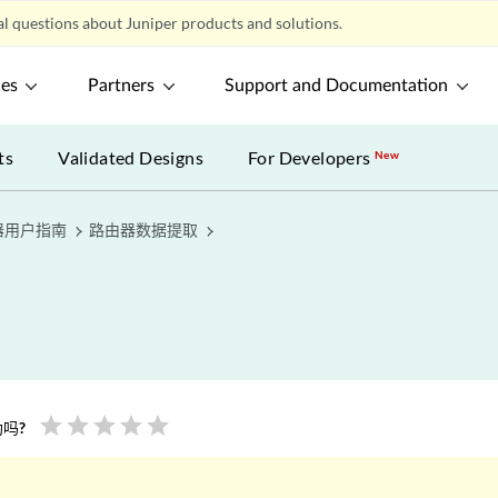
l questions about Juniper products and solutions.
ces
Partners
Support and Documentation
ts
Validated Designs
For Developers
New
计划器用户指南
路由器数据提取
star
star
star
star
star
吗?