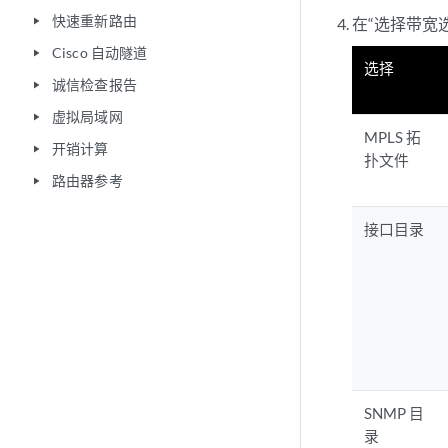
快速重新路由
在“选择带宽
play_arrow
Cisco 自动隧道
play_arrow
选择
诚信检查报告
play_arrow
虚拟局域网
play_arrow
MPLS 拓
开销计算
play_arrow
扑文件
路由器参考
play_arrow
接口目录
SNMP 目
录