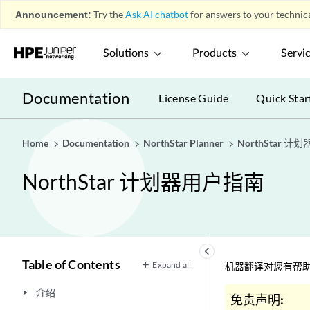
Announcement:
Try the
Ask AI chatbot
for answers to your technica
Solutions
Products
Servi
Documentation
License Guide
Quick Star
Home
Documentation
NorthStar Planner
NorthStar 
NorthStar 计划器用户指南
keyboard_arrow_left
Table of Contents
Expand all
机器翻译对您有帮助
介绍
play_arrow
免责声明: