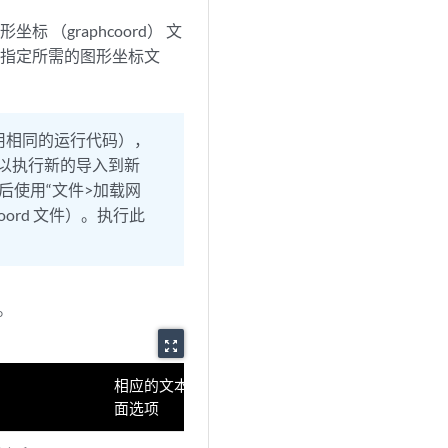
（graphcoord） 文
中指定所需的图形坐标文
用相同的运行代码），
以执行新的导入到新
后使用“文件>加载网
oord 文件）。执行此
。
zoom_out_map
相应的文本界
面选项