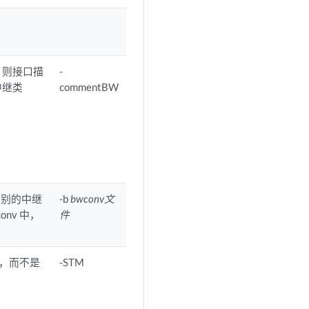
，则接口描
-
中继类
commentBW
识别的中继
-b
bwconv文
conv 中，
件
前缀，而不是
-STM