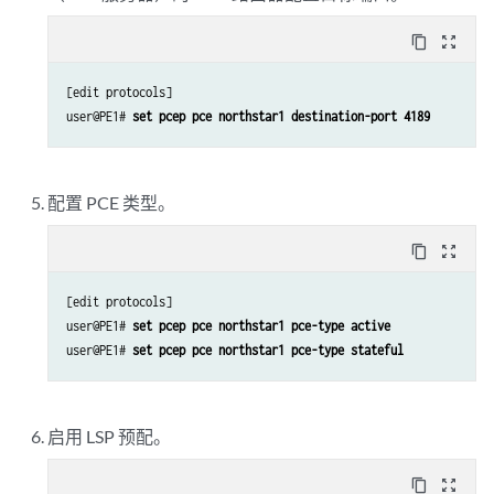
content_copy
zoom_out_map
[edit protocols]

user@PE1# 
set pcep pce northstar1 destination-port 4189
配置 PCE 类型。
content_copy
zoom_out_map
[edit protocols]

user@PE1# 
set pcep pce northstar1 pce-type active
user@PE1# 
set pcep pce northstar1 pce-type stateful
启用 LSP 预配。
content_copy
zoom_out_map