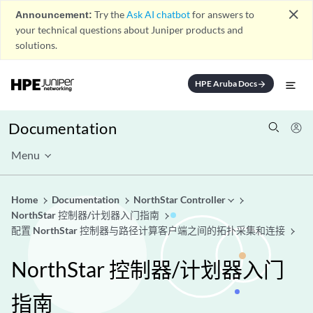
close
Announcement:
Try the
Ask AI chatbot
for answers to
your technical questions about Juniper products and
solutions.
HPE Aruba Docs
arrow_forward
Documentation
Menu
Home
Documentation
NorthStar Controller
NorthStar 控制器/计划器入门指南
配置 NorthStar 控制器与路径计算客户端之间的拓扑采集和连接
NorthStar 控制器/计划器入门
指南