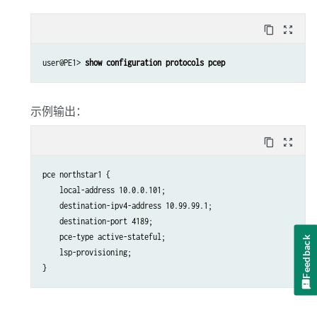
content_copy
zoom_out_map
user@PE1> 
show configuration protocols pcep
示例输出：
content_copy
zoom_out_map
pce northstar1 {

    local-address 10.0.0.101; 

    destination-ipv4-address 10.99.99.1;

    destination-port 4189;

    pce-type active-stateful;

Feedback
    lsp-provisioning;
