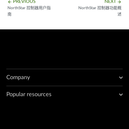
PREVIOUS
NEXT
arrow_backward
arrow_forward
NorthStar 控制器用户指
NorthStar 控制器功能概
南
述
Company
Popular resources