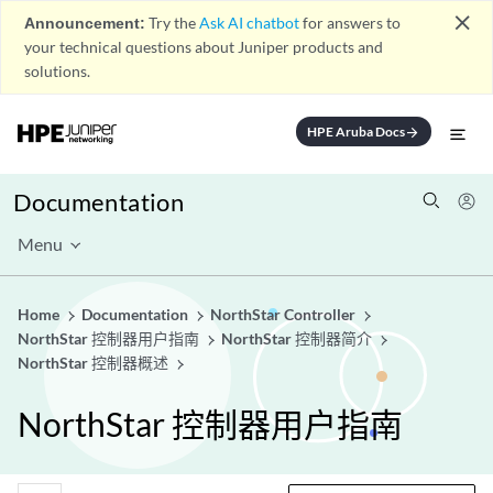
close
Announcement:
Try the
Ask AI chatbot
for answers to
your technical questions about Juniper products and
solutions.
HPE Aruba Docs
arrow_forward
Documentation
Menu
Home
Documentation
NorthStar Controller
NorthStar 控制器用户指南
NorthStar 控制器简介
NorthStar 控制器概述
NorthStar 控制器用户指南