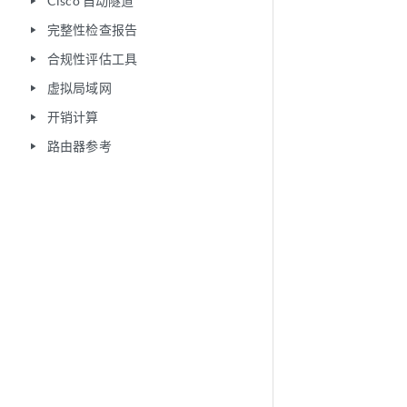
Cisco 自动隧道
play_arrow
完整性检查报告
play_arrow
合规性评估工具
play_arrow
虚拟局域网
play_arrow
开销计算
play_arrow
路由器参考
play_arrow