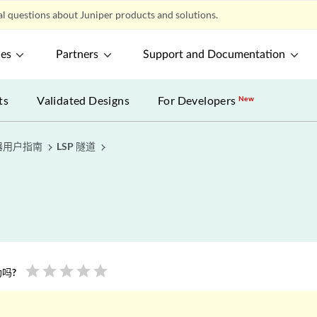
l questions about Juniper products and solutions.
ces
Partners
Support and Documentation
ts
Validated Designs
For Developers
New
计划器用户指南
LSP 隧道
star
star
star
star
star
吗?