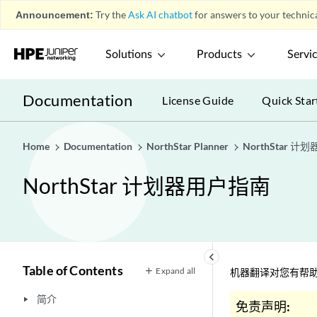
Announcement:
Try the
Ask AI chatbot
for answers to your technica
Solutions
Products
Servi
Documentation
License Guide
Quick Star
Home
Documentation
NorthStar Planner
NorthStar 
NorthStar 计划器用户指南
keyboard_arrow_left
Table of Contents
Expand all
机器翻译对您有帮助
简介
play_arrow
免责声明: