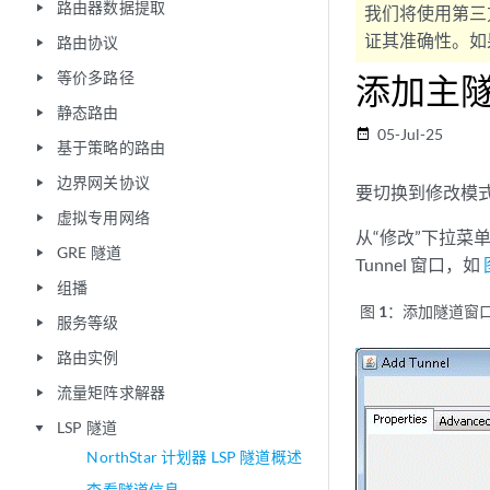
路由器数据提取
play_arrow
我们将使用第三
证其准确性。如果
路由协议
play_arrow
等价多路径
添加主
play_arrow
静态路由
play_arrow
05-Jul-25
date_range
基于策略的路由
play_arrow
边界网关协议
play_arrow
要切换到修改模式
虚拟专用网络
play_arrow
从“修改”下拉菜
GRE 隧道
play_arrow
Tunnel 窗口，如
组播
play_arrow
图 1：
添加隧道窗
服务等级
play_arrow
路由实例
play_arrow
流量矩阵求解器
play_arrow
LSP 隧道
play_arrow
NorthStar 计划器 LSP 隧道概述
查看隧道信息