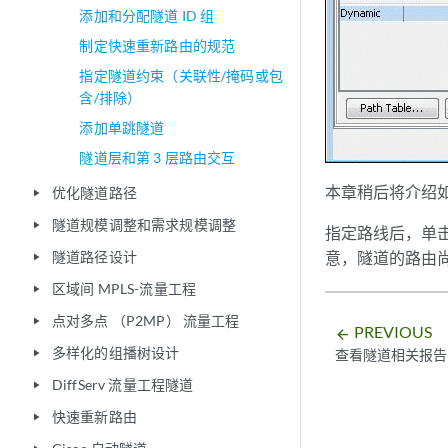
添加和分配隧道 ID 组
制定快速重新路由的规范
指定隧道约束（关联性/掩码或包
含/排除）
添加单跳隧道
隧道层和第 3 层路由交互
本章稍后将介绍
优化隧道路径
play_arrow
隧道规模调整和需求规模调整
play_arrow
指定路线后，单
隧道路径设计
意，隧道的路由
play_arrow
区域间 MPLS-流量工程
play_arrow
点对多点 （P2MP） 流量工程
play_arrow
PREVIOUS
arrow_backward
多样化的组播树设计
查看隧道相关报告
play_arrow
DiffServ 流量工程隧道
play_arrow
快速重新路由
play_arrow