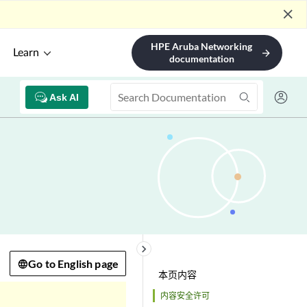
close
HPE Aruba Networking
Learn
arrow_forward
documentation
Ask AI
keyboard_arrow_right
Go to English page
本页内容
内容安全许可