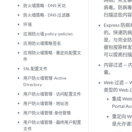
防火墙策略 - DNS 天坑
play_arrow
病毒。防病
扫描这些内
防火墙策略 - DNS 过滤器
play_arrow
环境
Express
play_arrow
的。快速防
应用防火墙 policy-policies
play_arrow
是，与完全
应用防火墙策略签名
play_arrow
据包按原样
应用防火墙策略 - 重定向配置文
play_arrow
可以提高扫
件
内容过滤 —
SSL 配置文件
play_arrow
量。
用户防火墙管理-Active
play_arrow
Web 过滤 
Directory
类型的 Web
用户防火墙管理 - 访问配置文件
play_arrow
集成 Web
用户防火墙管理 - 地址池
play_arrow
Portal
用户防火墙管理-身份管理
play_arrow
重定向 W
用户防火墙管理 - 最终用户配置
play_arrow
是允许请求
文件