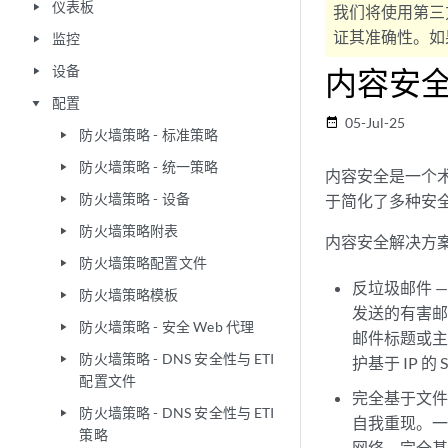
仪表板
play_arrow
我们将使用第三
证其准确性。如果
监控
play_arrow
设备
内容安
play_arrow
配置
play_arrow
05-Jul-25
date_range
防火墙策略 - 标准策略
play_arrow
防火墙策略 - 统一策略
play_arrow
内容安全是一个
防火墙策略 - 设备
于简化了多种安
play_arrow
防火墙策略附表
play_arrow
内容安全解决方
防火墙策略配置文件
play_arrow
反垃圾邮件 
防火墙策略模板
play_arrow
发送的有害
防火墙策略 - 安全 Web 代理
play_arrow
邮件标题或主题
防火墙策略 - DNS 安全性与 ETI
play_arrow
护基于 IP 的 
配置文件
完全基于文件
防火墙策略 - DNS 安全性与 ETI
play_arrow
自我重现。
策略
网络。完全