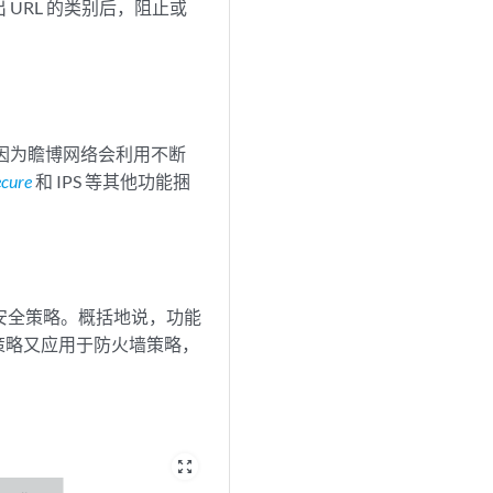
 URL 的类别后，阻止或
是因为瞻博网络会利用不断
cure
和 IPS 等其他功能捆
容安全策略。概括地说，功能
策略又应用于防火墙策略，
zoom_out_map