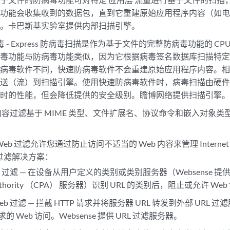
毒功能会收集收到的数据包，直到它重建原始应用程序内容（如
容。卡巴斯基实验室提供内部扫描引擎。
 防病毒 - Express 防病毒扫描是作为基于文件的完整防病毒功能的 
病毒功能与防病毒功能类似，因为它根据病毒签名数据库扫描特
防病毒软件不同，快速防病毒软件不会重建原始应用程序内容。
发送（流）到扫描引擎。使用快速防病毒软件时，病毒扫描由硬
描时的性能，但会降低提供的安全级别。瞻博网络提供扫描引擎
 内容过滤基于 MIME 类型、文件扩展名、协议命令和嵌入对象
— Web 过滤允许您通过防止访问不适当的 Web 内容来管理 Inter
 过滤解决方案：
 过滤 — 在设备从用户定义的类别或类别服务器（Websense 提供 SurfC
 Authority （CPA） 服务器）识别 URL 的类别后，阻止或允许 We
eb 过滤 — 拦截 HTTP 请求并将服务器 URL 转发到外部 URL
的 Web 访问。Websense 提供 URL 过滤服务器。