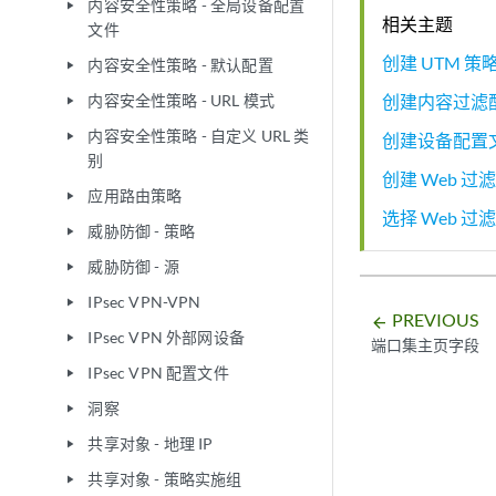
内容安全性策略 - 全局设备配置
play_arrow
相关主题
文件
创建 UTM 策
内容安全性策略 - 默认配置
play_arrow
创建内容过滤
内容安全性策略 - URL 模式
play_arrow
内容安全性策略 - 自定义 URL 类
创建设备配置
play_arrow
别
创建 Web 过
应用路由策略
play_arrow
选择 Web 过
威胁防御 - 策略
play_arrow
威胁防御 - 源
play_arrow
IPsec VPN-VPN
play_arrow
PREVIOUS
arrow_backward
IPsec VPN 外部网设备
play_arrow
端口集主页字段
IPsec VPN 配置文件
play_arrow
洞察
play_arrow
共享对象 - 地理 IP
play_arrow
共享对象 - 策略实施组
play_arrow