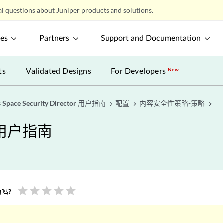
l questions about Juniper products and solutions.
ces
Partners
Support and Documentation
ts
Validated Designs
For Developers
New
s Space Security Director 用户指南
配置
内容安全性策略-策略
or 用户指南
star
star
star
star
star
吗?