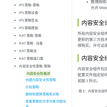
瞻博网络
IPS 策略-策略
play_arrow
允许 We
IPS 策略设备
play_arrow
IPS 策略签名
play_arrow
内容安全
IPS 策略模板
play_arrow
所有内容安全组件
NAT 策略-策略
play_arrow
更新的第三方技
NAT 策略 - 设备
play_arrow
绑购买。许可证
NAT 策略池
play_arrow
内容安全
NAT 策略端口集
play_arrow
内容安全性策略-策略
play_arrow
内容安全组件包括
内容安全性概述
配置文件指定如
创建内容安全性策略
如图 1 所示。
比较策略
图 1：
内容安全组
删除和替换策略和对象
查看策略和共享对象详细信
息