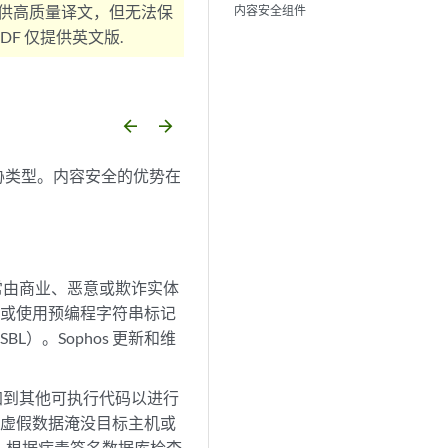
供高质量译文，但无法保
内容安全组件
F 仅提供英文版.
arrow_backward
arrow_forward
胁类型。内容安全的优势在
常由商业、恶意或欺诈实体
件或使用预编程字符串标记
L）。Sophos 更新和维
加到其他可执行代码以进行
用虚假数据淹没目标主机或
，根据病毒签名数据库检查