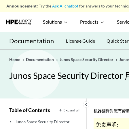
Announcement:
Try the
Ask AI chatbot
for answers to your technica
Solutions
Products
Servi
Documentation
License Guide
Quick Star
Home
Documentation
Junos Space Security Director
Juno
Junos Space Security Direct
keyboard_arrow_left
Table of Contents
Expand all
机器翻译对您有帮助
Junos Space Security Director
play_arrow
免责声明: