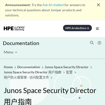
close
Announcement:
Try the
Ask AI chatbot
for answers to
your technical questions about Juniper products and
solutions.
HPE Aruba Docs
arrow_forward
Documentation
Menu
Home
Documentation
Junos Space Security Director
Junos Space Security Director 用户指南
配置
用户防火墙管理 - 访问配置文件
Junos Space Security Director
用户指南