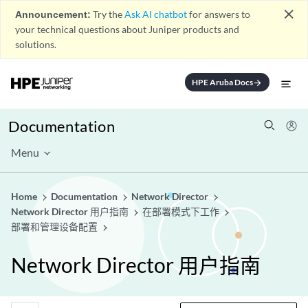
close
Announcement:
Try the
Ask AI chatbot
for answers to
your technical questions about Juniper products and
solutions.
HPE Aruba Docs
arrow_forward
Documentation
Menu
Home
Documentation
Network Director
Network Director 用户指南
在部署模式下工作
部署和管理设备配置
Network Director 用户指南