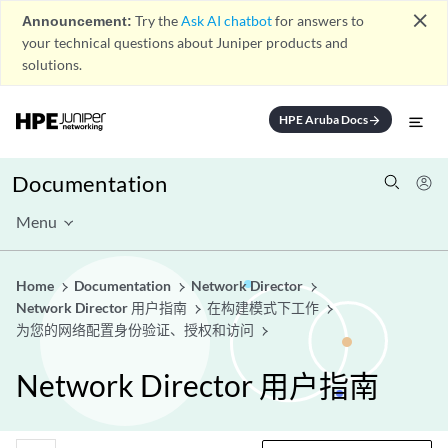
close
Announcement:
Try the
Ask AI chatbot
for answers to
your technical questions about Juniper products and
solutions.
HPE Aruba Docs
arrow_forward
Documentation
Menu
Home
Documentation
Network Director
Network Director 用户指南
在构建模式下工作
为您的网络配置身份验证、授权和访问
Network Director 用户指南