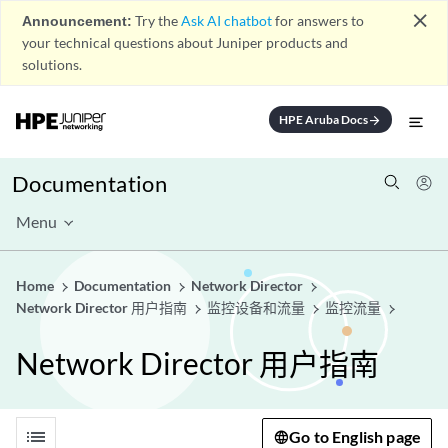
close
Announcement:
Try the
Ask AI chatbot
for answers to
your technical questions about Juniper products and
solutions.
HPE Aruba Docs
arrow_forward
Documentation
Menu
Home
Documentation
Network Director
Network Director 用户指南
监控设备和流量
监控流量
Network Director 用户指南
list
Go to English page