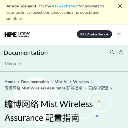
close
Announcement:
Try the
Ask AI chatbot
for answers to
your technical questions about Juniper products and
solutions.
HPE Aruba Docs
arrow_forward
Documentation
Menu
Home
Documentation
Mist AI
Wireless
瞻博网络 Mist Wireless Assurance 配置指南
无线电管理
瞻博网络 Mist Wireless
Assurance 配置指南