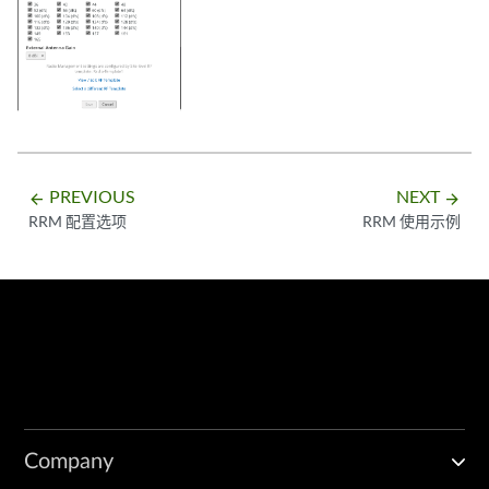
PREVIOUS
NEXT
arrow_backward
arrow_forward
RRM 配置选项
RRM 使用示例
Company