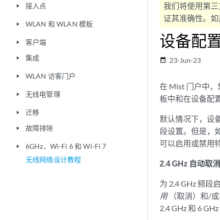
我们将使用第三
接入点
play_arrow
证其准确性。如果
WLAN 和 WLAN 模板
play_arrow
设备配置文
客户端
play_arrow
集成
play_arrow
23-Jun-23
date_range
WLAN 访客门户
play_arrow
在 Mist 门
无线电管理
play_arrow
板中和在设备配置
迁移
play_arrow
默认情况下，设备配
故障排除
play_arrow
段设置。但是，
可以启用或禁用
6GHz、Wi-Fi 6 和 Wi-Fi 7
play_arrow
无线网络设计教程
2.4 GHz 自动
为 2.4 GHz
用
（取消）和/或将 
2.4 GHz 和 6 G