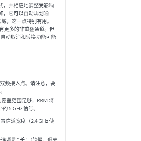
模式，并相应地调整受影响
例如，它可以自动规划通
区域，这一点特别有用。
频段拥有更多的非重叠通道。但
时，自动取消和转换功能可能
和非双频接入点。请注意，要
置。
提供的覆盖范围足够，RRM 将
 5 GHz 信号。
置信道宽度（2.4 GHz 使
个选项是
“长
”（较慢，但支