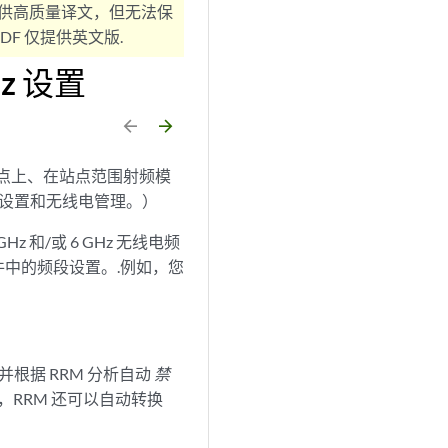
供高质量译文，但无法保
F 仅提供英文版.
Hz 设置
arrow_backward
arrow_forward
入点上、在站点范围射频模
 设置和无线电管理。）
 和/或 6 GHz 无线电频
中的频段设置。.例如，您
，并根据 RRM 分析自动
禁
点上，RRM 还可以自动转换