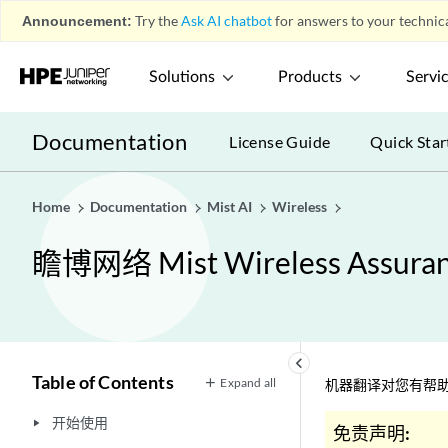
Announcement:
Try the
Ask AI chatbot
for answers to your technica
Solutions
Products
Servi
Documentation
License Guide
Quick Star
Home
Documentation
Mist AI
Wireless
瞻博网络 Mist Wireless Assu
keyboard_arrow_left
Table of Contents
Expand all
机器翻译对您有帮助
开始使用
play_arrow
免责声明: