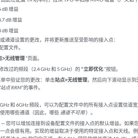
 6 dB 增益
 4.7 dB 增益
 3 dB 增益
源或通道设置的更改，并将更新推送至受影响的接入点：
配置文件。
点>无线管理
”页面。
改过的频段（2.4 GHz 和 5 GHz）的
“立即优化
”按钮。
t 菜单中验证您的更改：单击
站点>无线管理
，然后向下滚动显示到
站点 RRM
”的事件。
 5GHz 和 6GHz 频段，可以为配置文件中的所有接入点设置信
以使用哪些通道（因此，哪些
通道不可用
）。
益
— 您可以增加连接到设备配置文件的接入点的默认增益。如果
一点会很有用。实现的增益取决于使用的特定接入点和天线。例如，AP