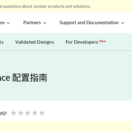
l questions about Juniper products and solutions.
ces
Partners
Support and Documentation
ts
Validated Designs
For Developers
New
rance 配置指南
star
star
star
star
star
吗?