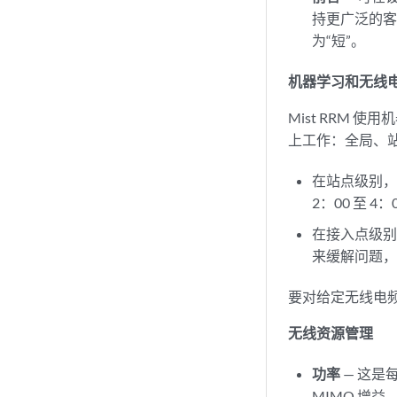
持更广泛的
为“短”。
机器学习和无线
Mist RRM
上工作：全局、
在站点级别，
2：00 至 
在接入点级别
来缓解问题
要对给定无线电频段
无线资源管理
功率
— 这是
MIMO 增益