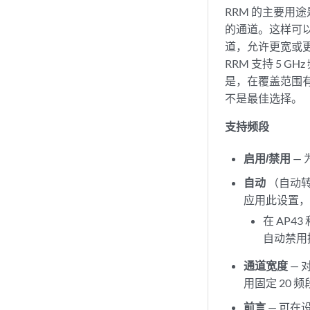
RRM 的主要
的通道。这样可
道，允许更宽或
RRM 支持 5 
是，在覆盖范围有
不是最佳选择。
支持频段
启用/禁用
—
自动
（自动转
应用此设置，还
在 AP4
自动禁用接
通道宽度
— 
用固定 20
前言
— 可在