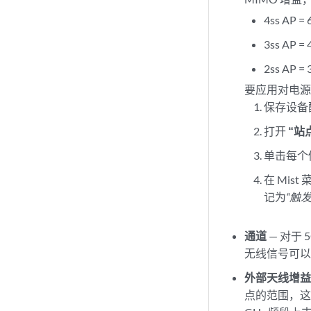
4ss AP =
3ss AP =
2ss AP =
要应用对电
保存设备
打开
“站
单击每个修
在 Mis
记为
“触发
通道
— 对于
无线信号可
外部天线增
点的范围，这