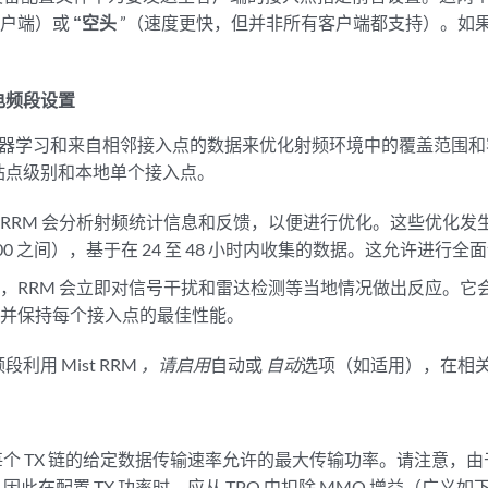
客户端）或
“空头
”（速度更快，但并非所有客户端都支持）。如
电频段设置
 使用机器学习和来自相邻接入点的数据来优化射频环境中的覆盖范围
站点级别和本地单个接入点。
RRM 会分析射频统计信息和反馈，以便进行优化。这些优化发
4：00 之间），基于在 24 至 48 小时内收集的数据。这允许进
，RRM 会立即对信号干扰和雷达检测等当地情况做出反应。它
，并保持每个接入点的最佳性能。
利用 Mist RRM
，请启用
自动或
自动
选项（如适用），在相
每个 TX 链的给定数据传输速率允许的最大传输功率。请注意，
，因此在配置 TX 功率时，应从 TPO 中扣除 MMO 增益（广义如