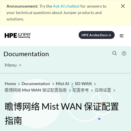
close
Announcement:
Try the
Ask AI chatbot
for answers to
your technical questions about Juniper products and
solutions.
HPE Aruba Docs
arrow_forward
Documentation
Menu
Home
Documentation
Mist AI
SD-WAN
瞻博网络 Mist WAN 保证配置指南
配置参考
应用设置
瞻博网络 Mist WAN 保证配置
指南