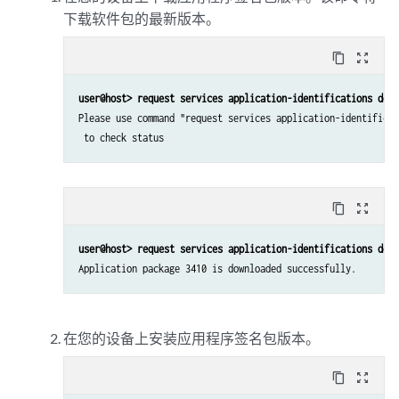
下载软件包的最新版本。
content_copy
zoom_out_map
user@host> request services application-identifications down
Please use command "request services application-identificat
 to check status 
content_copy
zoom_out_map
user@host> request services application-identifications down
Application package 3410 is downloaded successfully.
在您的设备上安装应用程序签名包版本。
content_copy
zoom_out_map