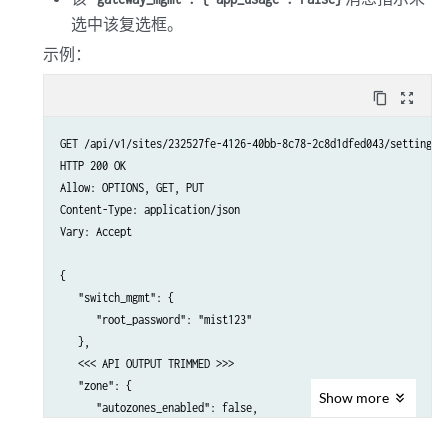
选中该复选框。
示例：
content_copy
zoom_out_map
GET /api/v1/sites/232527fe-4126-40bb-8c78-2c8d1dfed043/setting

HTTP 200 OK

Allow: OPTIONS, GET, PUT

Content-Type: application/json

Vary: Accept

{

   "switch_mgmt": {

      "root_password": "mist123"

   },

   <<< API OUTPUT TRIMMED >>>

   "zone": {

Show
more
      "autozones_enabled": false,

      "autozones_rssi": -70
