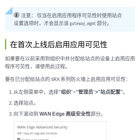
   },

   "gateway_mgmt": {

注意：
仅当在启用应用程序可见性时使用站点
"app_usage": true
,

      "security_log_source_interface": "ge-0/0/0"

设置选项时，才会显示该
部分。
gateway_mgmt
   },

   "id": "86f13595-9599-48a7-8c26-ad98a702b9e5",

在首次上线后启用应用可见性
   "for_site": true,

   "site_id": "232527fe-4126-40bb-8c78-2c8d1dfed043",

   "org_id": "001f3ef8-d69d-4780-b9c3-7a1f3cb123f0",

如果要在以前采用到组织中并分配给站点的设备上启用应用
   "created_time": 1599493540,

程序可见性，请使用此过程。
   "modified_time": 1600069580
要在已分配给站点的 SRX 系列防火墙上启用应用可见性：
从左侧菜单中，选择
“组织
”>
“管理员
”
>“站点配置”
。
选择站点。
向下滚动到
WAN Edge 高级安全性
部分。