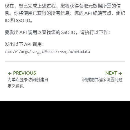
现在，您已完成上述过程，您将获得获取元数据所需的信
息。你将使用已获得的所有信息：您的 API 终端节点、组织
ID 和 SSO ID。
要发出 API 调用以查找您的 SSO ID，请执行以下作：
发出以下 API 调用：
/api/v1/orgs/:
org_id
/ssos/:
sso_id
/metadata
PREVIOUS
NEXT
arrow_backward
arrow_forward
为单点登录访问创建自
识别提供程序设置问题
定义角色