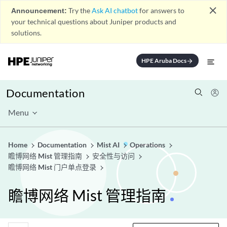
close
Announcement:
Try the
Ask AI chatbot
for answers to
your technical questions about Juniper products and
solutions.
HPE Aruba Docs
arrow_forward
Documentation
Menu
Home
Documentation
Mist AI
Operations
瞻博网络 Mist 管理指南
安全性与访问
瞻博网络 Mist 门户单点登录
瞻博网络 Mist 管理指南