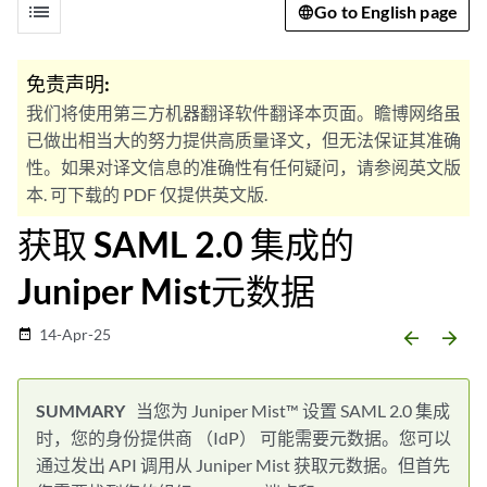
list
Go to English page
免责声明:
我们将使用第三方机器翻译软件翻译本页面。瞻博网络虽
已做出相当大的努力提供高质量译文，但无法保证其准确
性。如果对译文信息的准确性有任何疑问，请参阅英文版
本. 可下载的 PDF 仅提供英文版.
获取 SAML 2.0 集成的
Juniper Mist元数据
14-Apr-25
date_range
arrow_backward
arrow_forward
当您为 Juniper Mist™ 设置 SAML 2.0 集成
时，您的身份提供商 （IdP） 可能需要元数据。您可以
通过发出 API 调用从 Juniper Mist 获取元数据。但首先