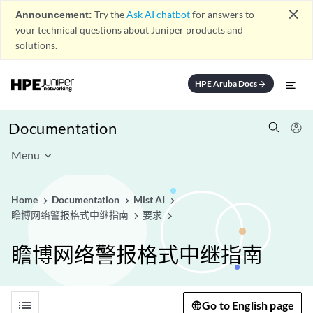
close
Announcement:
Try the
Ask AI chatbot
for answers to
your technical questions about Juniper products and
solutions.
HPE Aruba Docs
arrow_forward
Documentation
Menu
Home
Documentation
Mist AI
瞻博网络警报格式中继指南
要求
瞻博网络警报格式中继指南
list
Go to English page