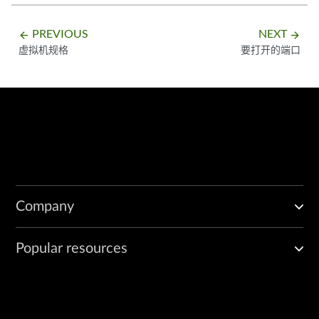
PREVIOUS
NEXT
arrow_backward
arrow_forward
虚拟机规格
要打开的端口
Company
Popular resources