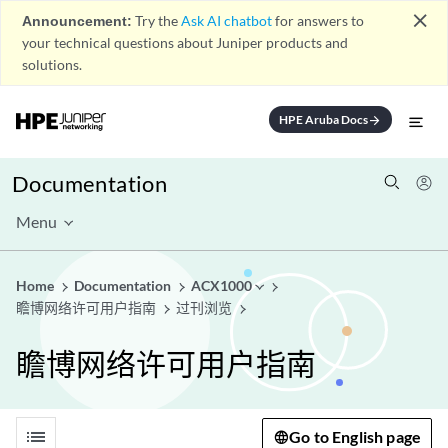
close
Announcement:
Try the
Ask AI chatbot
for answers to
your technical questions about Juniper products and
solutions.
HPE Aruba Docs
arrow_forward
Documentation
Menu
Home
Documentation
ACX1000
瞻博网络许可用户指南
过刊浏览
瞻博网络许可用户指南
list
Go to English page