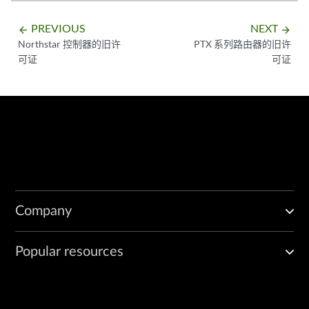
PREVIOUS
NEXT
arrow_backward
arrow_forward
Northstar 控制器的旧许
PTX 系列路由器的旧许
可证
可证
Company
Popular resources