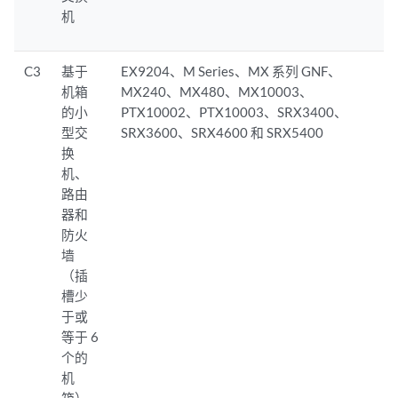
机
C3
基于
EX9204、M Series、MX 系列 GNF、
机箱
MX240、MX480、MX10003、
的小
PTX10002、PTX10003、SRX3400、
型交
SRX3600、SRX4600 和 SRX5400
换
机、
路由
器和
防火
墙
（插
槽少
于或
等于 6
个的
机