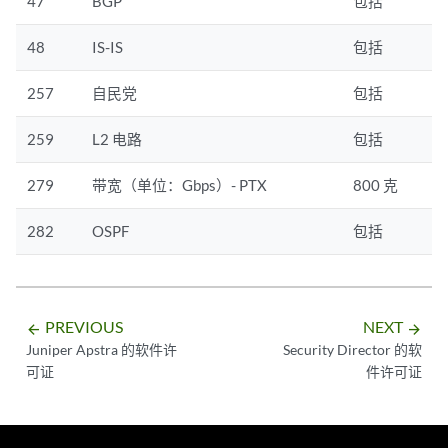
47
BGP
包括
48
IS-IS
包括
257
自民党
包括
259
L2 电路
包括
279
带宽（单位：Gbps）- PTX
800 克
282
OSPF
包括
PREVIOUS
NEXT
arrow_backward
arrow_forward
Juniper Apstra 的软件许
Security Director 的软
可证
件许可证