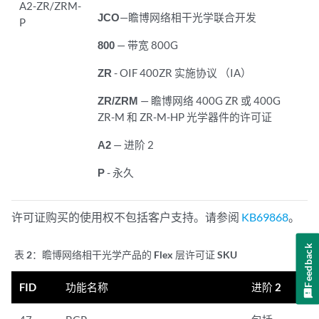
A2-ZR/ZRM-
JCO
—瞻博网络相干光学联合开发
P
800
— 带宽 800G
ZR
- OIF 400ZR 实施协议 （IA）
ZR/ZRM
— 瞻博网络 400G ZR 或 400G
ZR-M 和 ZR-M-HP 光学器件的许可证
A2
— 进阶 2
P
- 永久
许可证购买的使用权不包括客户支持。请参阅
KB69868
。
Feedback
表 2：
瞻博网络相干光学产品的 Flex 层许可证 SKU
FID
功能名称
进阶 2