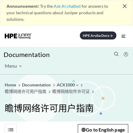
close
Announcement:
Try the
Ask AI chatbot
for answers to
your technical questions about Juniper products and
solutions.
HPE Aruba Docs
arrow_forward
Documentation
Menu
Home
Documentation
ACX1000
瞻博网络许可用户指南
瞻博网络软件许可证
瞻博网络许可用户指南
list
Go to English page