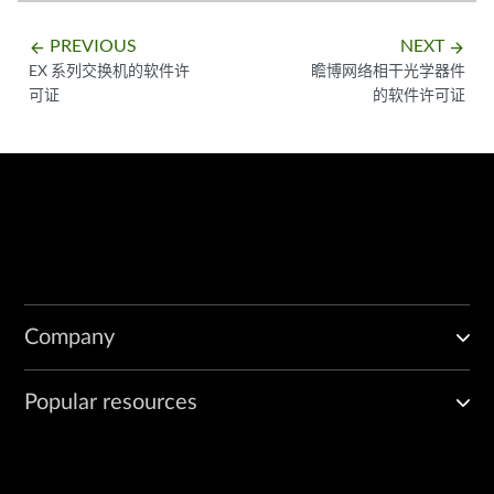
PREVIOUS
NEXT
arrow_backward
arrow_forward
EX 系列交换机的软件许
瞻博网络相干光学器件
可证
的软件许可证
Company
Popular resources