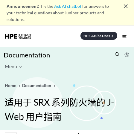
close
Announcement:
Try the
Ask AI chatbot
for answers to
your technical questions about Juniper products and
solutions.
HPE Aruba Docs
arrow_forward
Documentation
Menu
Home
Documentation
适用于 SRX 系列防火墙的 J-
Web 用户指南