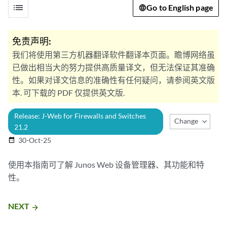
list
Go to English page
免责声明:
我们将使用第三方机器翻译软件翻译本页面。瞻博网络虽
已做出相当大的努力提供高质量译文，但无法保证其准确
性。如果对译文信息的准确性有任何疑问，请参阅英文版
本. 可下载的 PDF 仅提供英文版.
Release: J-Web for Firewalls and Switches
Change Release
21.2
30-Oct-25
date_range
使用本指南可了解 Junos Web 设备管理器、其功能和特
性。
NEXT
arrow_forward