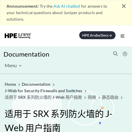
close
Announcement:
Try the
Ask AI chatbot
for answers to
your technical questions about Juniper products and
solutions.
HPE Aruba Docs
arrow_forward
Documentation
Menu
Home
Documentation
J-Web for Security Firewalls and Switches
适用于 SRX 系列防火墙的 J-Web 用户指南
网络
静态路由
适用于 SRX 系列防火墙的 J-
Web 用户指南