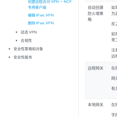
创建远程访问 VPN — NCP
专用客户端
自动创建
如
防火墙策
为
编辑 IPsec VPN
略
删除 IPsec VPN
反
动态 VPN
play_arrow
如
常
合规性
play_arrow
安全性策略和对象
play_arrow
注
远
安全性服务
play_arrow
远程网关
在
网
有
本地网关
在
字