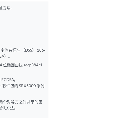
验证方法：
 数字签名标准 （DSS） 186-
DSA）。
384 位椭圆曲线 secp384r1
的 ECDSA。
-ike 软件包的 SRX5000 系列
（两个对等方之间共享的密
默认方法。