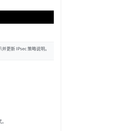
并更新 IPsec 策略说明。
式。