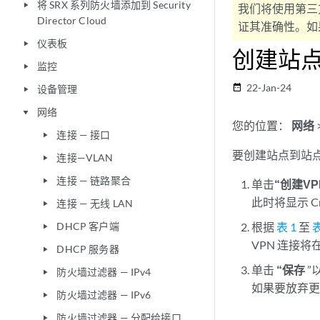
将 SRX 系列防火墙添加到 Security
play_arrow
我们将使用第三
Director Cloud
证其准确性。如果
仪表板
play_arrow
创建站点
监控
play_arrow
22-Jan-24
date_range
设备管理
play_arrow
网络
play_arrow
您的位置：
网络
连接 — 接口
play_arrow
要创建站点到站点
连接—VLAN
play_arrow
连接 — 链路聚合
play_arrow
单击
“创建VP
此时将显示 Crea
连接 — 无线 LAN
play_arrow
DHCP 客户端
根据
表 1
至
表
play_arrow
VPN 连接
DHCP 服务器
play_arrow
单击
“保存
”
防火墙过滤器 — IPv4
play_arrow
如果要放弃
防火墙过滤器 — IPv6
play_arrow
防火墙过滤器 — 分配给接口
play_arrow