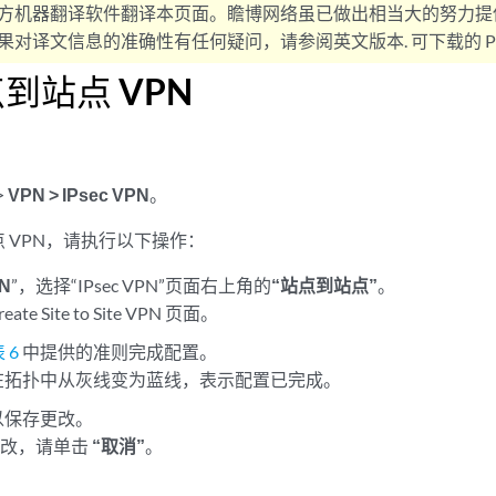
方机器翻译软件翻译本页面。瞻博网络虽已做出相当大的努力提
对译文信息的准确性有任何疑问，请参阅英文版本. 可下载的 PD
到站点 VPN
>
VPN
> IPsec VPN
。
 VPN，请执行以下操作：
N
”，选择“IPsec VPN”页面右上角的
“站点到站点”
。
te Site to Site VPN 页面。
 6
中提供的准则完成配置。
将在拓扑中从灰线变为蓝线，表示配置已完成。
以保存更改。
更改，请单击
“取消”
。