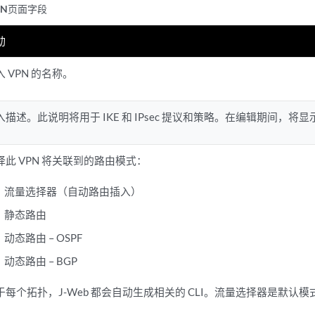
VPN页面字段
动
入 VPN 的名称。
入描述。此说明将用于 IKE 和 IPsec 提议和策略。在编辑期间，将显示
择此 VPN 将关联到的路由模式：
流量选择器（自动路由插入）
静态路由
动态路由 – OSPF
动态路由 – BGP
于每个拓扑，J-Web 都会自动生成相关的 CLI。流量选择器是默认模