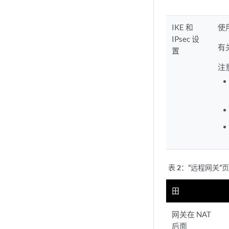
IKE 和
使
IPsec 设
有
置
注
表 2：“
远程网关”
田
网关在 NAT
后面