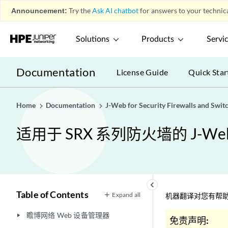
Announcement:
Try the
Ask AI chatbot
for answers to your technica
Solutions
Products
Servi
Documentation
License Guide
Quick Star
Home
Documentation
J-Web for Security Firewalls and Swit
适用于 SRX 系列防火墙的 J-W
keyboard_arrow_left
Table of Contents
Expand all
机器翻译对您有帮助
瞻博网络 Web 设备管理器
play_arrow
免责声明: