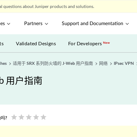
l questions about Juniper products and solutions.
ces
Partners
Support and Documentation
ts
Validated Designs
For Developers
New
ches
适用于 SRX 系列防火墙的 J-Web 用户指南
网络
IPsec VPN
eb 用户指南
star
star
star
star
star
吗?