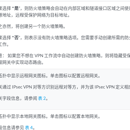
果选择
“是
”，则防火墙策略会自动在内部区域和隧道接口区域之间使
源地址，远程受保护网络为目标地址。
之亦然，将创建另一个防火墙策略。
果选择
“否
”，则表示没有防火墙策略选项。您需要手动创建所需的防火
工作。
意：
如果您不想在 VPN 工作流中自动创建防火墙策略，则将隐藏
程网关中实现动态路由。
拓扑中显示远程网关图标。单击图标以配置远程网关。
关通过 IPsec VPN 对等方识别远程对等方，并为该 IPsec VPN 定
关字段信息，请参阅
表 2
。
拓扑中显示本地网关图标。单击图标以配置本地网关。
段信息请参见
表 4
。