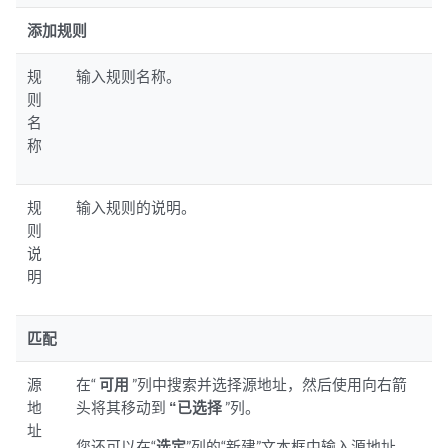
添加规则
规
输入规则名称。
则
名
称
规
输入规则的说明。
则
说
明
匹配
源
在“
可用
”列中搜索并选择源地址，然后使用向右箭
地
头将其移动到
“已选择
”列。
址
您还可以在“
选定
”列的“新建”文本框中输入源地址，