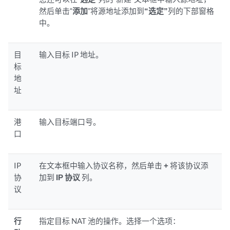
然后单击“
添加
”将源地址添加到
“选定”
列的下部窗格
中。
目
输入目标 IP 地址。
标
地
址
港
输入目标端口号。
口
IP
在文本框中输入协议名称，然后单击
+
将该协议添
协
加到
IP 协议
列。
议
行
指定目标 NAT 池的操作。选择一个选项：