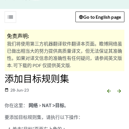
list
Go to English page
免责声明:
我们将使用第三方机器翻译软件翻译本页面。瞻博网络虽
已做出相当大的努力提供高质量译文，但无法保证其准确
性。如果对译文信息的准确性有任何疑问，请参阅英文版
本. 可下载的 PDF 仅提供英文版.
添加目标规则集
28-Jun-23
date_range
arrow_backward
arrow_forward
你在这里：
网络
>
NAT
>目标
。
要添加目标规则集，请执行以下操作：
单击“目标”页面右上角的
+
。