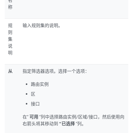
名
称
规
输入规则集的说明。
则
集
说
明
从
指定筛选器选项。选择一个选项：
路由实例
区
接口
在“
可用
”列中选择路由实例/区域/接口，然后使用向
右箭头将其移动到
“已选择
”列。