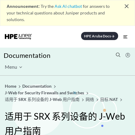
close
Announcement:
Try the
Ask AI chatbot
for answers to
your technical questions about Juniper products and
solutions.
HPE Aruba Docs
arrow_forward
Documentation
Menu
Home
Documentation
J-Web for Security Firewalls and Switches
适用于 SRX 系列设备的 J-Web 用户指南
网络
目标 NAT
适用于 SRX 系列设备的 J-Web
用户指南