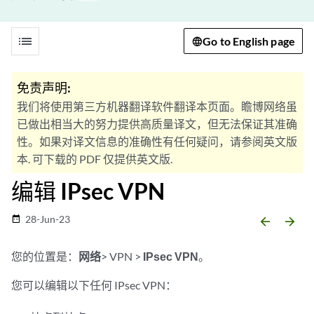
list
Go to English page
免责声明:
我们将使用第三方机器翻译软件翻译本页面。瞻博网络虽
已做出相当大的努力提供高质量译文，但无法保证其准确
性。如果对译文信息的准确性有任何疑问，请参阅英文版
本. 可下载的 PDF 仅提供英文版.
编辑 IPsec VPN
28-Jun-23
date_range
arrow_backward
arrow_forward
您的位置是：
网络
> VPN
>
IPsec VPN
。
您可以编辑以下任何 IPsec VPN：