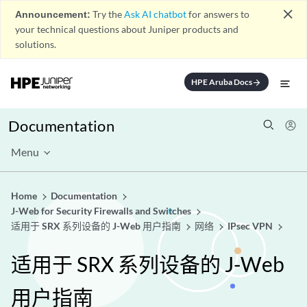
close
Announcement:
Try the
Ask AI chatbot
for answers to
your technical questions about Juniper products and
solutions.
HPE Aruba Docs
arrow_forward
Documentation
Menu
Home
Documentation
J-Web for Security Firewalls and Switches
适用于 SRX 系列设备的 J-Web 用户指南
网络
IPsec VPN
适用于 SRX 系列设备的 J-Web
用户指南