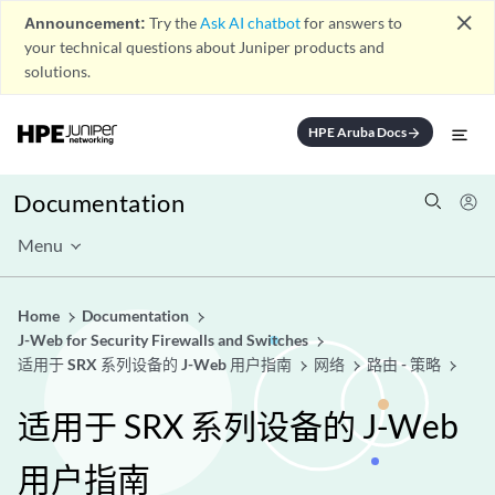
close
Announcement:
Try the
Ask AI chatbot
for answers to
your technical questions about Juniper products and
solutions.
HPE Aruba Docs
arrow_forward
Documentation
Menu
Home
Documentation
J-Web for Security Firewalls and Switches
适用于 SRX 系列设备的 J-Web 用户指南
网络
路由 - 策略
适用于 SRX 系列设备的 J-Web
用户指南