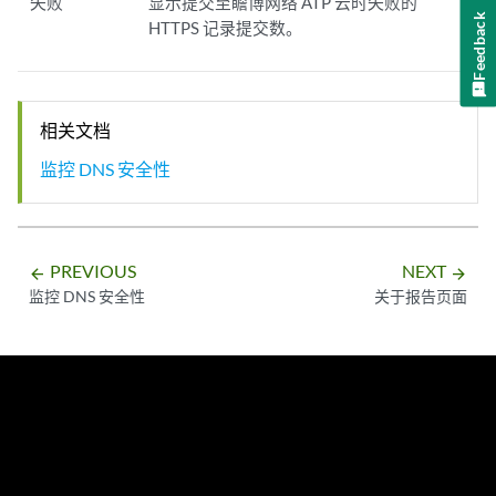
失败
显示提交至瞻博网络 ATP 云时失败的
Feedback
HTTPS 记录提交数。
相关文档
监控 DNS 安全性
PREVIOUS
NEXT
arrow_backward
arrow_forward
监控 DNS 安全性
关于报告页面