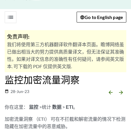
list
Go to English page
免责声明:
我们将使用第三方机器翻译软件翻译本页面。瞻博网络虽
已做出相当大的努力提供高质量译文，但无法保证其准确
性。如果对译文信息的准确性有任何疑问，请参阅英文版
本. 可下载的 PDF 仅提供英文版.
监控加密流量洞察
28-Jun-23
date_range
arrow_backward
arrow_forward
你在这里：
监控
>统计
数据
>
ETI
。
加密流量洞察 （ETI） 可在不拦截和解密流量的情况下检测
隐藏在加密流量中的恶意威胁。