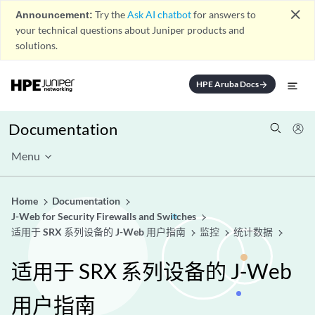
close
Announcement:
Try the
Ask AI chatbot
for answers to
your technical questions about Juniper products and
solutions.
HPE Aruba Docs
arrow_forward
Documentation
Menu
Home
Documentation
J-Web for Security Firewalls and Switches
适用于 SRX 系列设备的 J-Web 用户指南
监控
统计数据
适用于 SRX 系列设备的 J-Web
用户指南