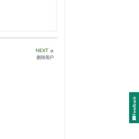
NEXT
arrow_forward
删除用户
Feedback