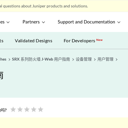
l questions about Juniper products and solutions.
ces
Partners
Support and Documentation
ts
Validated Designs
For Developers
New
ches
SRX 系列防火墙 J-Web 用户指南
设备管理
用户管理
南
star
star
star
star
star
吗?