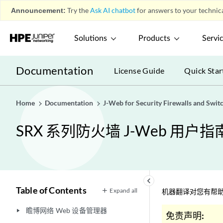
Announcement:
Try the
Ask AI chatbot
for answers to your technica
Solutions
Products
Servi
Documentation
License Guide
Quick Star
Home
Documentation
J-Web for Security Firewalls and Swit
SRX 系列防火墙 J-Web 用户指
keyboard_arrow_left
Table of Contents
Expand all
机器翻译对您有帮助
瞻博网络 Web 设备管理器
play_arrow
免责声明: