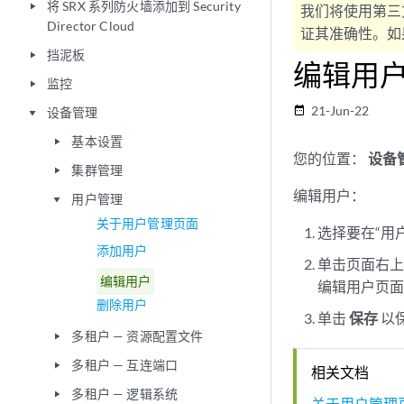
将 SRX 系列防火墙添加到 Security
play_arrow
我们将使用第三
Director Cloud
证其准确性。如果
挡泥板
play_arrow
编辑用
监控
play_arrow
21-Jun-22
date_range
设备管理
play_arrow
基本设置
play_arrow
您的位置：
设备
集群管理
play_arrow
编辑用户：
用户管理
play_arrow
关于用户管理页面
选择要在“用
添加用户
单击页面右
编辑用户
编辑用户页
删除用户
单击
保存
以
多租户 — 资源配置文件
play_arrow
多租户 — 互连端口
play_arrow
相关文档
多租户 — 逻辑系统
play_arrow
关于用户管理