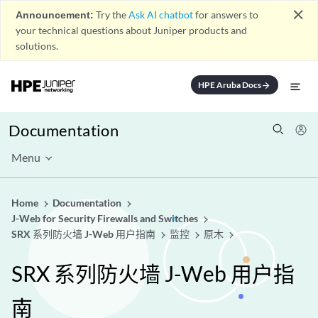
close
Announcement:
Try the
Ask AI chatbot
for answers to
your technical questions about Juniper products and
solutions.
HPE Aruba Docs
arrow_forward
Documentation
Menu
Home
Documentation
J-Web for Security Firewalls and Switches
SRX 系列防火墙 J-Web 用户指南
监控
原木
SRX 系列防火墙 J-Web 用户指
南