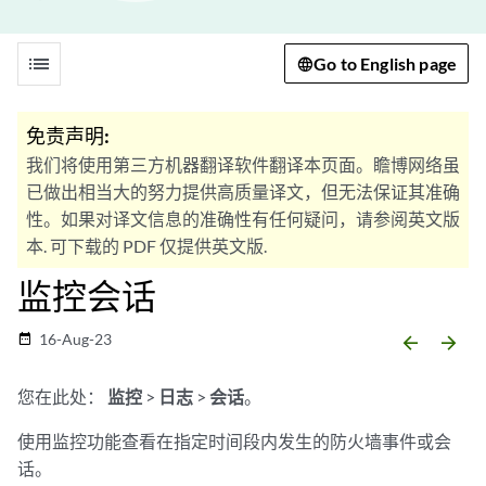
list
Go to English page
免责声明:
我们将使用第三方机器翻译软件翻译本页面。瞻博网络虽
已做出相当大的努力提供高质量译文，但无法保证其准确
性。如果对译文信息的准确性有任何疑问，请参阅英文版
本. 可下载的 PDF 仅提供英文版.
监控会话
16-Aug-23
date_range
arrow_backward
arrow_forward
您在此处：
监控
>
日志
>
会话
。
使用监控功能查看在指定时间段内发生的防火墙事件或会
话。