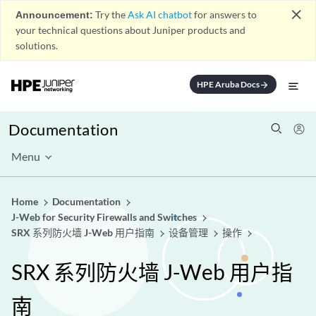
close
Announcement:
Try the
Ask AI chatbot
for answers to
your technical questions about Juniper products and
solutions.
HPE Aruba Docs
arrow_forward
Documentation
Menu
Home
Documentation
J-Web for Security Firewalls and Switches
SRX 系列防火墙 J-Web 用户指南
设备管理
操作
SRX 系列防火墙 J-Web 用户指
南