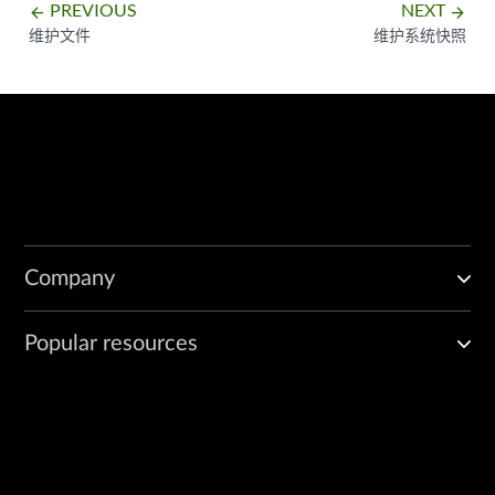
PREVIOUS
NEXT
arrow_backward
arrow_forward
维护文件
维护系统快照
Company
Popular resources