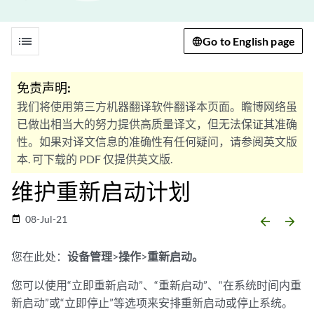
list
Go to English page
免责声明:
我们将使用第三方机器翻译软件翻译本页面。瞻博网络虽
已做出相当大的努力提供高质量译文，但无法保证其准确
性。如果对译文信息的准确性有任何疑问，请参阅英文版
本. 可下载的 PDF 仅提供英文版.
维护重新启动计划
08-Jul-21
date_range
arrow_backward
arrow_forward
您在此处：
设备管理
>
操作
>
重新启动。
您可以使用“立即重新启动”、“重新启动”、“在系统时间内重
新启动”或“立即停止”等选项来安排重新启动或停止系统。