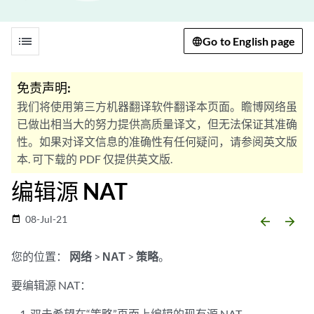
list
Go to English page
免责声明:
我们将使用第三方机器翻译软件翻译本页面。瞻博网络虽
已做出相当大的努力提供高质量译文，但无法保证其准确
性。如果对译文信息的准确性有任何疑问，请参阅英文版
本. 可下载的 PDF 仅提供英文版.
编辑源 NAT
08-Jul-21
date_range
arrow_backward
arrow_forward
您的位置：
网络
>
NAT
>
策略
。
要编辑源 NAT：
双击希望在“策略”页面上编辑的现有源 NAT。