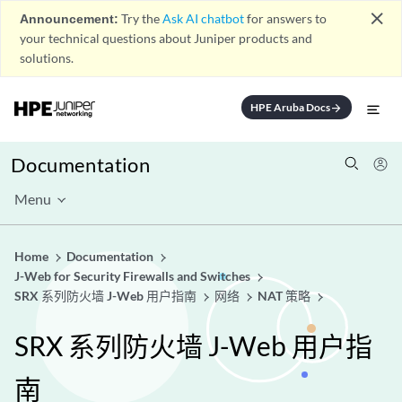
close
Announcement:
Try the
Ask AI chatbot
for answers to
your technical questions about Juniper products and
solutions.
HPE Aruba Docs
arrow_forward
Documentation
Menu
Home
Documentation
J-Web for Security Firewalls and Switches
SRX 系列防火墙 J-Web 用户指南
网络
NAT 策略
SRX 系列防火墙 J-Web 用户指
南