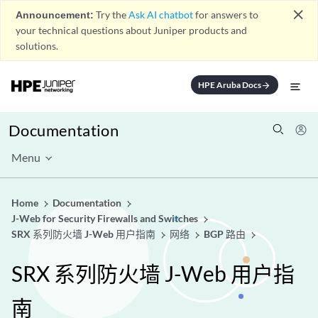
close
Announcement:
Try the
Ask AI chatbot
for answers to
your technical questions about Juniper products and
solutions.
HPE Aruba Docs
arrow_forward
Documentation
Menu
Home
Documentation
J-Web for Security Firewalls and Switches
SRX 系列防火墙 J-Web 用户指南
网络
BGP 路由
SRX 系列防火墙 J-Web 用户指
南