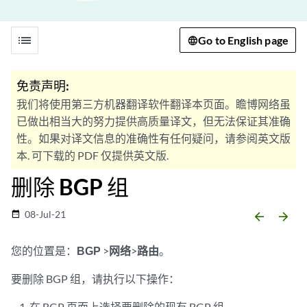
list
Go to English page
免责声明:
我们将使用第三方机器翻译软件翻译本页面。瞻博网络虽
已做出相当大的努力提供高质量译文，但无法保证其准确
性。如果对译文信息的准确性有任何疑问，请参阅英文版
本. 可下载的 PDF 仅提供英文版.
删除 BGP 组
08-Jul-21
date_range
arrow_backward
arrow_forward
您的位置是：
BGP
>
网络
>
路由
。
要删除 BGP 组，请执行以下操作：
在 BGP 页面上选择要删除的现有 BGP 组。