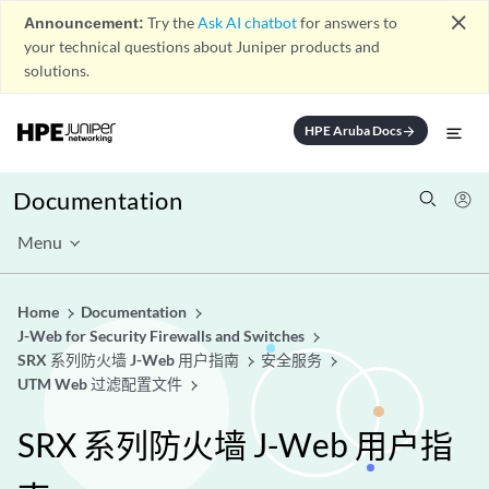
close
Announcement:
Try the
Ask AI chatbot
for answers to
your technical questions about Juniper products and
solutions.
HPE Aruba Docs
arrow_forward
Documentation
Menu
Home
Documentation
J-Web for Security Firewalls and Switches
SRX 系列防火墙 J-Web 用户指南
安全服务
UTM Web 过滤配置文件
SRX 系列防火墙 J-Web 用户指