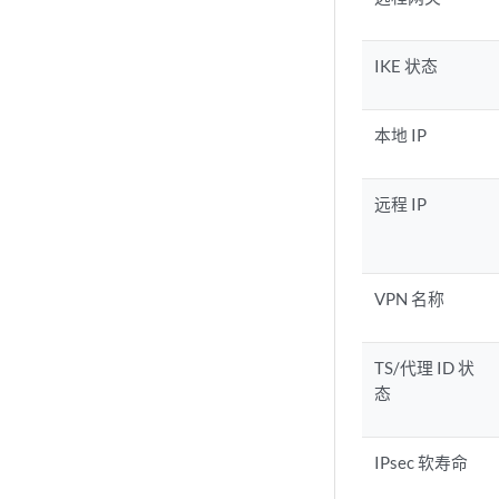
IKE 状态
本地 IP
远程 IP
VPN 名称
TS/代理 ID 状
态
IPsec 软寿命