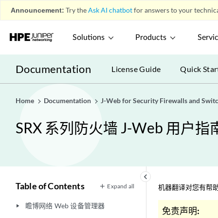
Announcement:
Try the
Ask AI chatbot
for answers to your technica
Solutions
Products
Servi
Documentation
License Guide
Quick Star
Home
Documentation
J-Web for Security Firewalls and Swit
SRX 系列防火墙 J-Web 用户指
keyboard_arrow_left
Table of Contents
Expand all
机器翻译对您有帮助
瞻博网络 Web 设备管理器
play_arrow
免责声明: