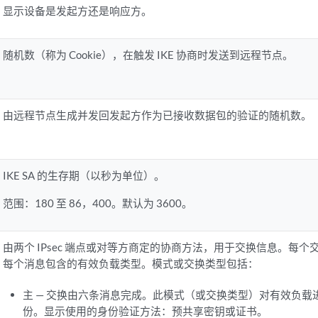
显示设备是发起方还是响应方。
随机数（称为 Cookie），在触发 IKE 协商时发送到远程节点。
由远程节点生成并发回发起方作为已接收数据包的验证的随机数。
IKE SA 的生存期（以秒为单位）。
范围：180 至 86，400。默认为 3600。
由两个 IPsec 端点或对等方商定的协商方法，用于交换信息。每
每个消息包含的有效负载类型。模式或交换类型包括：
主 — 交换由六条消息完成。此模式（或交换类型）对有效负载
份。显示使用的身份验证方法：预共享密钥或证书。