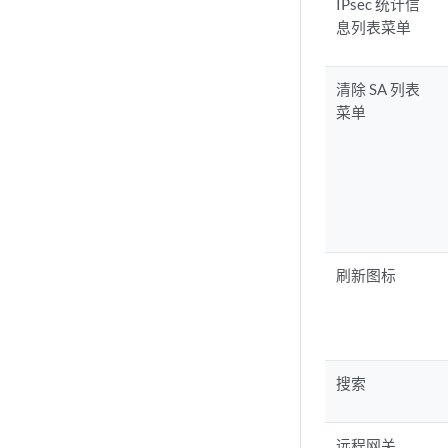
IPsec 统计信
息列表菜单
清除 SA 列表
菜单
刷新图标
搜索
远程网关