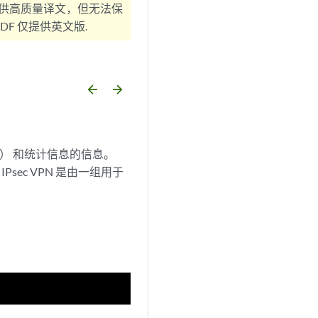
供高质量译文，但无法保
F 仅提供英文版.
arrow_backward
arrow_forward
A） 和统计信息的信息。
ec VPN 是由一组用于