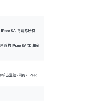
Psec SA
或
清除所有
所选的 IPsec SA
或
清除
击监控>网络> IPsec