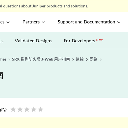
l questions about Juniper products and solutions.
ces
Partners
Support and Documentation
ts
Validated Designs
For Developers
New
ches
SRX 系列防火墙 J-Web 用户指南
监控
网络
南
star
star
star
star
star
吗?