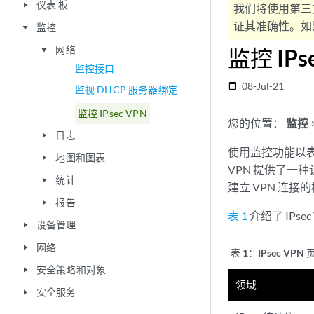
仪表 板
play_arrow
我们将使用第三
证其准确性。如果
监控
play_arrow
网络
监控 IPs
play_arrow
监控接口
08-Jul-21
date_range
监视 DHCP 服务器绑定
监控 IPsec VPN
您的位置：
监控
日志
play_arrow
使用监控功能以表格
地图和图表
play_arrow
VPN 提供了一种
统计
play_arrow
建立 VPN 连
报告
play_arrow
表 1
介绍了 IPse
设备管理
play_arrow
网络
play_arrow
表 1：
IPsec VP
安全策略和对象
play_arrow
领域
安全服务
play_arrow