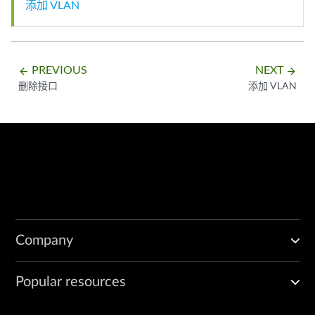
添加 VLAN
PREVIOUS
NEXT
arrow_backward
arrow_forward
删除接口
添加 VLAN
Company
Popular resources