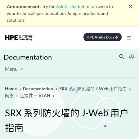
close
Announcement:
Try the
Ask AI chatbot
for answers to
your technical questions about Juniper products and
solutions.
HPE Aruba Docs
arrow_forward
Documentation
Menu
Home
Documentation
SRX 系列防火墙的 J-Web 用户指南
网络
连接性 — VLAN
SRX 系列防火墙的 J-Web 用户
指南