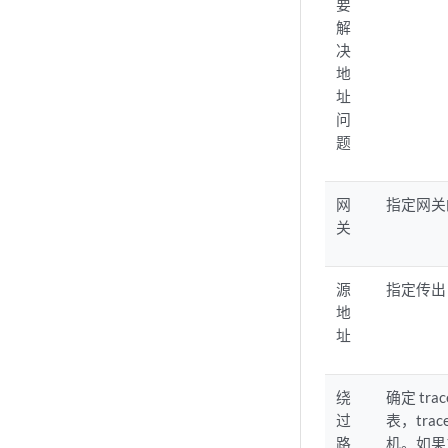
要
解
决
地
址
问
题
网
指定网关
关
源
指定传出 
地
址
绕
确定 tr
过
表，tra
路
机。如果主