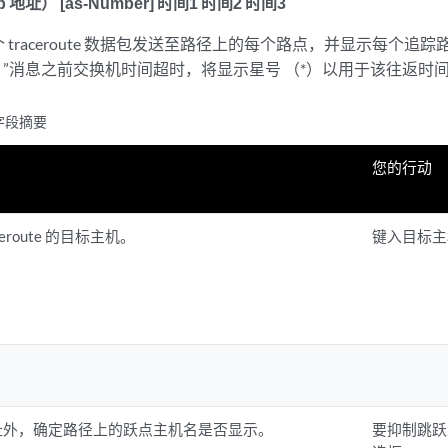
地址） [as-Number] 时间1 时间2 时间3
 traceroute 数据包发送至路径上的每个路点，并显示每个追
”消息之前交换机时间超时，将显示星号 （*）以用于该往返时
e 字段摘要
您的行动
ceroute 的目标主机。
键入目标主
 地址外，确定路径上的跃点主机名是否显示。
要抑制跳跃