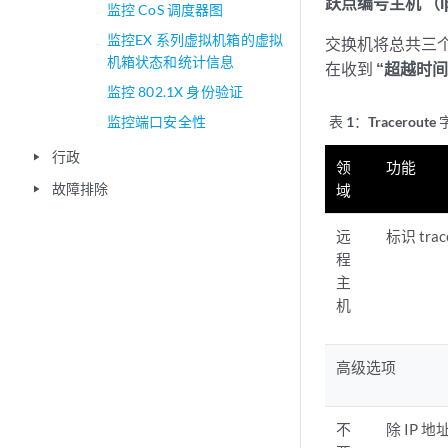
跃点编号主机 （ip 
监控 CoS 调度器图
监控EX 系列虚拟机箱的虚拟
交换机将总共三个
机箱状态和统计信息
在收到
“超越时间
监控 802.1X 身份验证
监控端口安全性
表 1：
Tracerout
行政
play_arrow
领
功能
故障排除
域
play_arrow
远
标识 tra
程
主
机
高级选项
不
除 IP