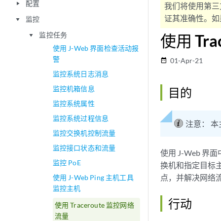
配置
play_arrow
我们将使用第三
证其准确性。如果
监控
play_arrow
监控任务
使用 Tr
play_arrow
使用 J-Web 界面检查活动报
警
01-Apr-21
date_range
监控系统日志消息
监控机箱信息
目的
监控系统属性
监控系统过程信息
注意：
本
监控交换机控制流量
监控接口状态和流量
使用 J-Web 界
监控 PoE
换机和指定目标
点，并解决网络
使用 J-Web Ping 主机工具
监控主机
行动
使用 Traceroute 监控网络
流量