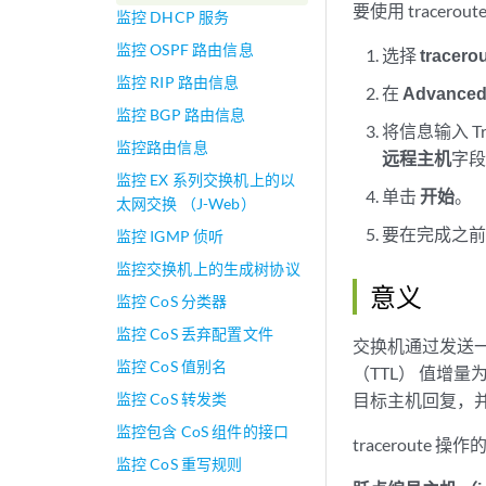
要使用 tracerou
监控 DHCP 服务
监控 OSPF 路由信息
选择
tracero
监控 RIP 路由信息
在
Advanced
监控 BGP 路由信息
将信息输入 Tra
监控路由信息
远程主机
字
监控 EX 系列交换机上的以
单击
开始
。
太网交换 （J-Web）
要在完成之前停止
监控 IGMP 侦听
监控交换机上的生成树协议
意义
监控 CoS 分类器
监控 CoS 丢弃配置文件
交换机通过发送一系
监控 CoS 值别名
（TTL） 值增量为
监控 CoS 转发类
目标主机回复，并
监控包含 CoS 组件的接口
tracerout
监控 CoS 重写规则