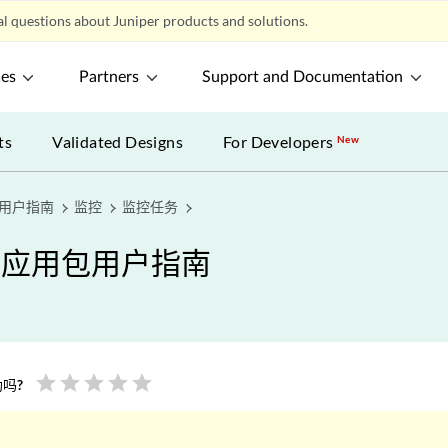
l questions about Juniper products and solutions.
ces
Partners
Support and Documentation
ts
Validated Designs
For Developers
New
包用户指南
监控
监控任务
eb 应用包用户指南
star
star
star
star
star
吗?