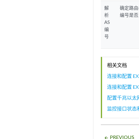
解
确定路由
析
编号是否
AS
编
号
相关文档
连接和配置 EX
连接和配置 EX
配置千兆以太网
监控接口状态
PREVIOUS
arrow_backward