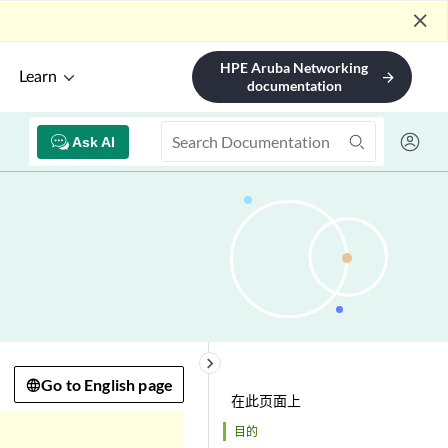
close
HPE Aruba Networking
Learn
arrow_forward
documentation
Ask AI
keyboard_arrow_right
Go to English page
在此页面上
目的