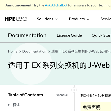
Announcement:
Try the
Ask AI chatbot
for answers to your technica
Solutions
Products
Servi
Documentation
License Guide
Quick Star
Home
Documentation
适用于 EX 系列交换机的 J-Web 应用
适用于 EX 系列交换机的 J-W
keyboard_arrow_left
Table of Contents
Expand all
机器翻译对您有帮助
概述
play_arrow
免责声明: