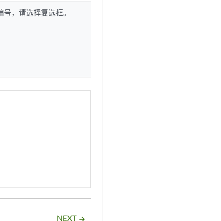
S 编号，请选择复选框。
NEXT
arrow_forward