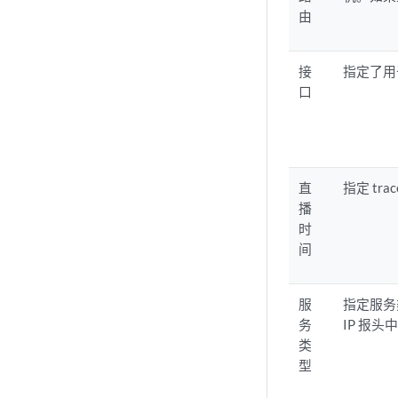
由
接
指定了用于
口
直
指定 tr
播
时
间
服
指定服务类
务
IP 报头
类
型