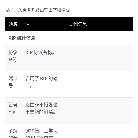
表 1：
关键 RIP 路由输出字段摘要
领域
值
其他信息
RIP 统计信息
协议
RIP 协议名称。
名称
端口
启用了 RIP 的端
号
口。
暂侯
路由既不播发也
时间
不更新的间隔。
了解
逻辑接口上学习
的全
的 RIP 路由数。