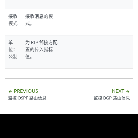
接收
接收消息的模
模式
式。
单
为 RIP 邻接方配
位：
置的传入指标
公制
值。
PREVIOUS
NEXT
arrow_backward
arrow_forward
监控 OSPF 路由信息
监控 BGP 路由信息