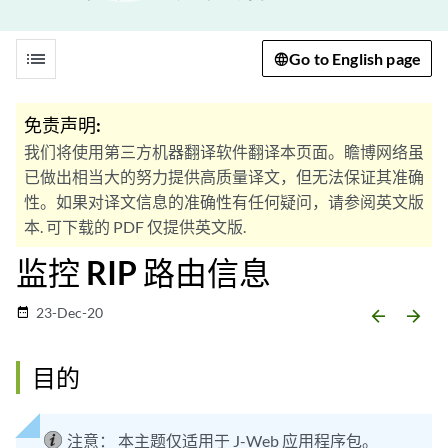
list
Go to English page
免责声明:
我们将使用第三方机器翻译软件翻译本页面。瞻博网络虽
已做出相当大的努力提供高质量译文，但无法保证其准确
性。如果对译文信息的准确性有任何疑问，请参阅英文版
本. 可下载的 PDF 仅提供英文版.
监控 RIP 路由信息
23-Dec-20
date_range
arrow_backward
arrow_forward
目的
注意：
本主题仅适用于 J-Web 应用程序包。