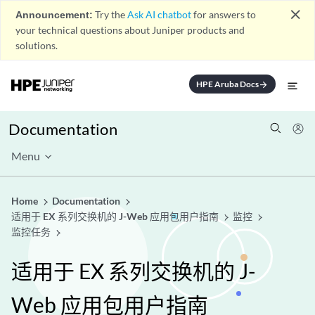
close
Announcement:
Try the
Ask AI chatbot
for answers to
your technical questions about Juniper products and
solutions.
HPE Aruba Docs
arrow_forward
Documentation
Menu
Home
Documentation
适用于 EX 系列交换机的 J-Web 应用包用户指南
监控
监控任务
适用于 EX 系列交换机的 J-
Web 应用包用户指南