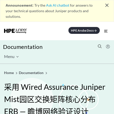
close
Announcement:
Try the
Ask AI chatbot
for answers to
your technical questions about Juniper products and
solutions.
HPE Aruba Docs
arrow_forward
Documentation
Menu
Home
Documentation
采用 Wired Assurance Juniper
Mist园区交换矩阵核心分布
ERB — 瞻博网络验证设计