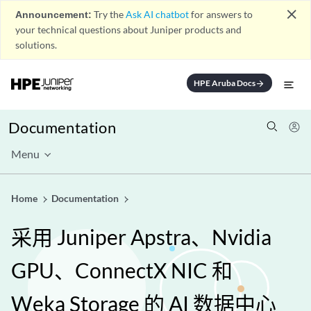
close
Announcement:
Try the
Ask AI chatbot
for answers to
your technical questions about Juniper products and
solutions.
HPE Aruba Docs
arrow_forward
Documentation
Menu
Home
Documentation
采用 Juniper Apstra、Nvidia
GPU、ConnectX NIC 和
Weka Storage 的 AI 数据中心