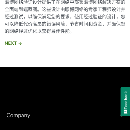
瞻博网络验证设计提供了在网络中部署瞻博网络解决方案的
全面端到端蓝图。这些设计由瞻博网络的专家工程师设计并
经过测试，以确保满足您的要求。使用经过验证的设计，您
可以降低代价高昂的错误风险，节省时间和资金，并确保您
的网络经过优化以获得最佳性能。
NEXT
arrow_forward
Feedback
Company