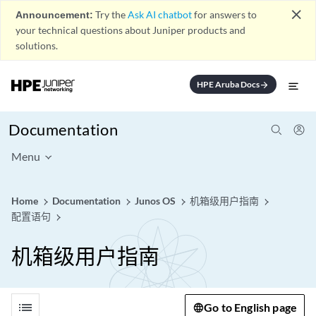
close
Announcement:
Try the
Ask AI chatbot
for answers to
your technical questions about Juniper products and
solutions.
HPE Aruba Docs
arrow_forward
Documentation
Menu
Home
Documentation
Junos OS
机箱级用户指南
配置语句
机箱级用户指南
list
Go to English page