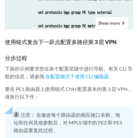
set routing-instances vpn-a vrf-target target:200:1
set protocols ldp interface all
set protocols bgp group PE type external
set routing-instances vpn-a protocols bgp group CE typ
Show
more
set protocols ldp interface fxp0.0 disable
set protocols bgp group PE metric-out 50
set routing-instances vpn-a protocols bgp group CE pee
set routing-options autonomous-system 200
set protocols bgp group PE peer-as 200
使用链式复合下一跃点配置多路径第 3 层 VPN
set routing-instances vpn-a protocols bgp group CE nei
set protocols bgp group PE export s2b
set protocols mpls interface 10.38.0.10/30
分步过程
set protocols bgp group PE neighbor 192.0.2.4
下面的示例要求您在各个配置层级中进行导航。有关 CLI 导
set protocols mpls interface 10.38.0.18/30
航的信息，请参阅
在配置模式下使用 CLI 编辑器
。
set protocols bgp group PE neighbor 192.0.2.5
set protocols mpls interface 10.38.0.22/30
要在 PE1 路由器上使用链式 CNH 配置基本的第 3 层 VPN，
set policy-options policy-statement s2b from protocol 
set protocols bgp group PEs type internal
请执行以下作：
set policy-options policy-statement s2b then accept
set protocols bgp group PEs local-address 10.255.104.1
注意：
在修改每个路由器的相应接口名称、地
set routing-options autonomous-system 300
址和任何其他参数后，对 MPLS 域中的 PE2 和 PE3
set protocols bgp group PEs family inet unicast
路由器重复此过程。
set protocols bgp group PEs family inet-vpn unicast