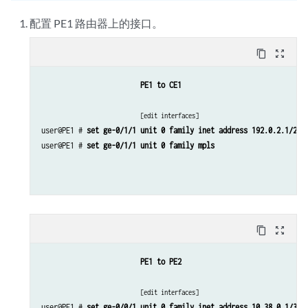
配置 PE1 路由器上的接口。
set protocols bgp group PEs neighbor 10.255.104.133
content_copy
zoom_out_map
set protocols bgp group PEs neighbor 10.255.104.134
PE1 to CE1
set protocols ospf area 0.0.0.0 interface all
[edit interfaces]
set protocols ospf area 0.0.0.0 interface fxp0.0 disab
user@PE1 # 
set ge-0/1/1 unit 0 family inet address 192.0.2.1/24
user@PE1 # 
set ge-0/1/1 unit 0 family mpls
set protocols ospf area 0.0.0.0 interface lo0.0 passiv
set protocols ldp interface all
set protocols ldp interface fxp0.0 disable
content_copy
zoom_out_map
PE1 to PE2
[edit interfaces]
user@PE1 # 
set ge-0/0/1 unit 0 family inet address 10.38.0.1/30