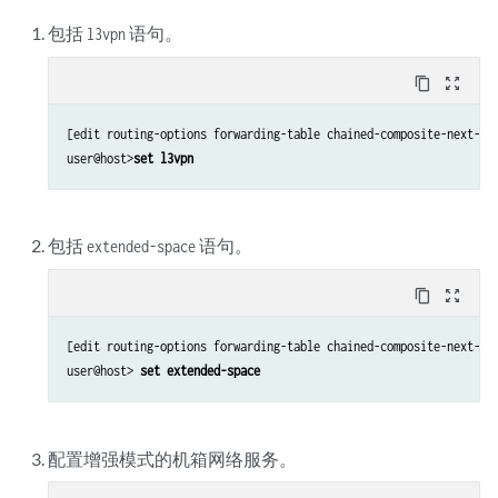
包括
语句。
l3vpn
content_copy
zoom_out_map
[edit routing-options forwarding-table chained-composite-next-hop
user@host>
set l3vpn
包括
语句。
extended-space
content_copy
zoom_out_map
[edit routing-options forwarding-table chained-composite-next-hop
user@host> 
set extended-space
配置增强模式的机箱网络服务。