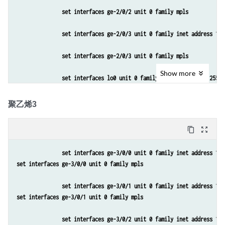
set routing-options forwarding-table chained-composite
set interfaces ge-2/0/2 unit 0 family mpls
set protocols bgp group PEs family inet-vpn unicast
set routing-instances vpn-a instance-type vrf
set interfaces ge-2/0/3 unit 0 family inet address 10.
set protocols bgp group PEs neighbor 10.255.104.134 lo
set routing-instances vpn-a interface ge-1/0/5.0
set interfaces ge-2/0/3 unit 0 family mpls
set protocols bgp group PEs neighbor 10.255.104.135
set routing-instances vpn-a route-distinguisher 200:2
Show
more
set interfaces lo0 unit 0 family inet address 10.255.1
set protocols ospf area 0.0.0.0 interface all
set routing-instances vpn-a vrf-target target:200:1
set protocols mpls interface 10.38.0.6/30
聚乙烯3
set protocols ospf area 0.0.0.0 interface fxp0.0 disab
set routing-instances vpn-a protocols bgp group CE typ
set protocols mpls interface 10.38.0.14/30
set protocols ospf area 0.0.0.0 interface lo0.0 passiv
content_copy
zoom_out_map
set routing-instances vpn-a protocols bgp group CE pee
set protocols mpls interface 10.38.0.21/30
set protocols ldp interface all
set interfaces ge-3/0/0 unit 0 family inet address 10.
set routing-instances vpn-a protocols bgp group CE nei
set interfaces ge-3/0/0 unit 0 family mpls
set protocols bgp group PEs type internal
set protocols ldp interface fxp0.0 disable
set protocols mpls interface 10.38.0.2/30
set interfaces ge-3/0/1 unit 0 family inet address 10.
set protocols bgp group PEs local-address 10.255.104.1
set policy-options policy-statement lbpp then load-bal
set interfaces ge-3/0/1 unit 0 family mpls
set protocols mpls interface 10.32.0.2/30
set protocols bgp group PEs family inet unicast
set routing-instances vpn-a instance-type vrf
set interfaces ge-3/0/2 unit 0 family inet address 10.
set protocols mpls interface 10.38.0.13/30