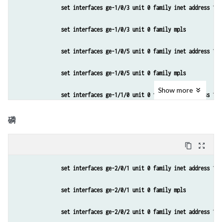
set interfaces ge-1/0/3 unit 0 family inet address 10.
set routing-options forwarding-table chained-composite
set interfaces ge-1/0/3 unit 0 family mpls
set routing-options autonomous-system 200
set interfaces ge-1/0/5 unit 0 family inet address 192
set routing-options forwarding-table export lbpp
set interfaces ge-1/0/5 unit 0 family mpls
set protocols mpls interface 10.38.0.1/30
Show
more
set interfaces ge-1/1/0 unit 0 family inet address 10.
set protocols mpls interface 10.32.0.1/30
set interfaces ge-1/1/0 unit 0 family mpls
磷
set protocols mpls interface 10.38.0.5/30
set interfaces ge-1/2/0 unit 0 family inet address 10.
content_copy
zoom_out_map
set protocols mpls interface 10.38.0.9/30
set interfaces ge-1/2/0 unit 0 family mpls
set interfaces ge-2/0/1 unit 0 family inet address 10.
set protocols bgp group PEs type internal
set interfaces lo0 unit 0 family inet address 10.255.1
set interfaces ge-2/0/1 unit 0 family mpls
set protocols bgp group PEs local-address 10.255.104.1
set chassis network-services enhanced-ip
set interfaces ge-2/0/2 unit 0 family inet address 10.
set protocols bgp group PEs family inet unicast