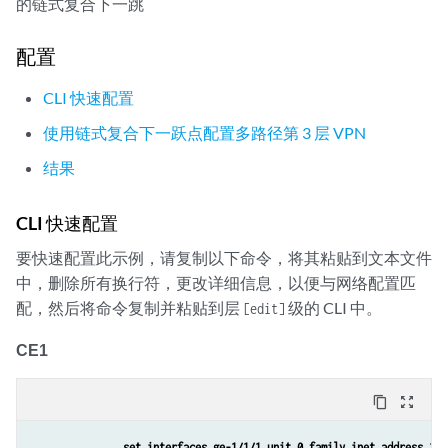
的链式复合下一跳
配置
CLI 快速配置
使用链式复合下一跃点配置多路径第 3 层 VPN
结果
CLI 快速配置
要快速配置此示例，请复制以下命令，将其粘贴到文本文件
中，删除所有换行符，更改详细信息，以便与网络配置匹
配，然后将命令复制并粘贴到层
级的 CLI 中。
[edit]
CE1
content_copy
zoom_out_map
set interfaces ge-1/1/1 unit 0 family inet address 192