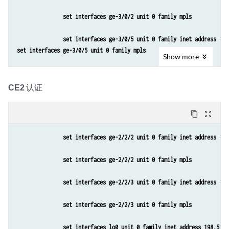
set protocols bgp group PEs family inet-vpn unicast
set routing-instances vpn-a interface ge-0/1/1.0
set interfaces ge-3/0/2 unit 0 family mpls
set protocols mpls interface 10.38.0.17/30
set protocols bgp group PEs neighbor 10.255.104.133
set routing-instances vpn-a route-distinguisher 200:1
set interfaces ge-3/0/5 unit 0 family inet address 192
set protocols bgp group PEs type internal
set interfaces ge-3/0/5 unit 0 family mpls
set protocols ospf area 0.0.0.0 interface all
Show
more
set routing-instances vpn-a vrf-target target:200:1
set protocols bgp group PEs local-address 10.255.104.1
set interfaces lo0 unit 0 family inet address 10.255.1
set protocols ospf area 0.0.0.0 interface fxp0.0 disab
set routing-instances vpn-a vrf-table-label
CE2
认证
set protocols bgp group PEs family inet unicast
set chassis network-services enhanced-mode
set protocols ospf area 0.0.0.0 interface lo0.0 passiv
set routing-instances vpn-a protocols bgp group CE typ
set protocols bgp group PEs family inet-vpn unicast
content_copy
zoom_out_map
set routing-options forwarding-table chained-composite
set protocols ldp interface all
set routing-instances vpn-a protocols bgp group CE pee
set protocols bgp group PEs neighbor 10.255.104.133
set interfaces ge-2/2/2 unit 0 family inet address 192
set routing-options autonomous-system 200
set protocols ldp interface fxp0.0 disable
set routing-instances vpn-a protocols bgp group CE nei
set protocols bgp group PEs neighbor 10.255.104.135
set interfaces ge-2/2/2 unit 0 family mpls
set routing-instances vpn-a instance-type vrf
set routing-options autonomous-system 200
set protocols ospf area 0.0.0.0 interface all
set interfaces ge-2/2/3 unit 0 family inet address 192
set routing-instances vpn-a interface ge-3/0/5.0
set protocols ospf area 0.0.0.0 interface fxp0.0 disab
set interfaces ge-2/2/3 unit 0 family mpls
set routing-instances vpn-a route-distinguisher 200:3
set protocols ospf area 0.0.0.0 interface lo0.0 passiv
set interfaces lo0 unit 0 family inet address 198.51.1