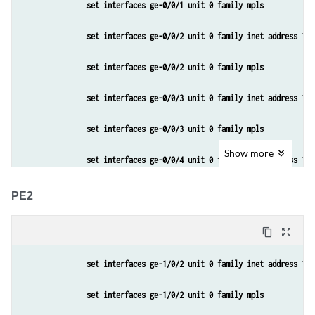
set interfaces ge-0/0/1 unit 0 family mpls
set interfaces ge-0/0/2 unit 0 family inet address 10.
set interfaces ge-0/0/2 unit 0 family mpls
set interfaces ge-0/0/3 unit 0 family inet address 10.
set interfaces ge-0/0/3 unit 0 family mpls
Show
more
set interfaces ge-0/0/4 unit 0 family inet address 10.
set interfaces ge-0/0/4 unit 0 family mpls
PE2
set interfaces ge-0/1/1 unit 0 family inet address 192
content_copy
zoom_out_map
set interfaces ge-0/1/1 unit 0 family mpls
set interfaces ge-1/0/2 unit 0 family inet address 10.
set interfaces lo0 unit 0 family inet address 10.255.1
set interfaces ge-1/0/2 unit 0 family mpls
set chassis network-services enhanced-ip