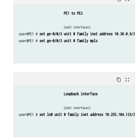
PE1 to PE3
[edit interfaces]
user@PE1 # 
set ge-0/0/3 unit 0 family inet address 10.38.0.9/30
user@PE1 # 
set ge-0/0/3 unit 0 family mpls
content_copy
zoom_out_map
Loopback interface
[edit interfaces]
user@PE1 # 
set lo0 unit 0 family inet address 10.255.104.133/32