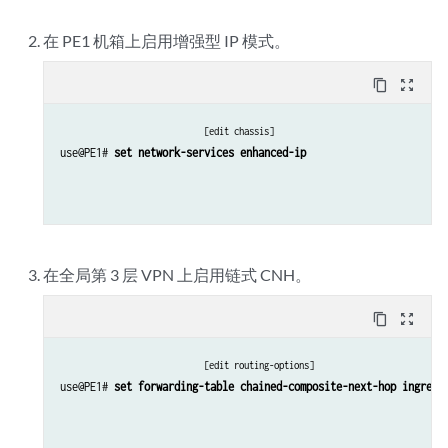
在 PE1 机箱上启用增强型 IP 模式。
content_copy
zoom_out_map
[edit chassis]
use@PE1# 
set network-services enhanced-ip
在全局第 3 层 VPN 上启用链式 CNH。
content_copy
zoom_out_map
[edit routing-options]
use@PE1# 
set forwarding-table chained-composite-next-hop ingress