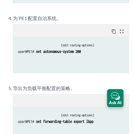
为 PE1 配置自治系统。
content_copy
zoom_out_map
[edit routing-options]
user@PE1# 
set autonomous-system 200
导出为负载平衡配置的策略。
content_copy
zoom_out_map
Ask AI
[edit routing-options]
user@PE1# 
set forwarding-table export lbpp