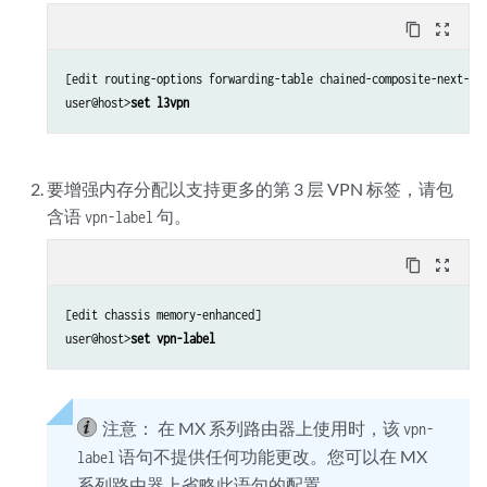
content_copy
zoom_out_map
[edit routing-options forwarding-table chained-composite-next-hop
user@host>
set l3vpn
要增强内存分配以支持更多的第 3 层 VPN 标签，请包
含语
句。
vpn-label
content_copy
zoom_out_map
[edit chassis memory-enhanced]

user@host>
set vpn-label
注意：
在 MX 系列路由器上使用时，该
vpn-
语句不提供任何功能更改。您可以在 MX
label
系列路由器上省略此语句的配置。