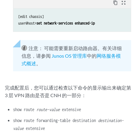
content_copy
zoom_out_map
[edit chassis]

user@host>
set network-services enhanced-ip
注意：
可能需要重新启动路由器。有关详细
信息，请参阅
Junos OS 管理库
中的
网络服务模
式概述
。
完成配置后，您可以通过检查以下命令的显示输出来确定第
3 层 VPN 路由是否是 CNH 的一部分：
show route
route-value
extensive
show route forwarding-table destination
destination-
value
extensive