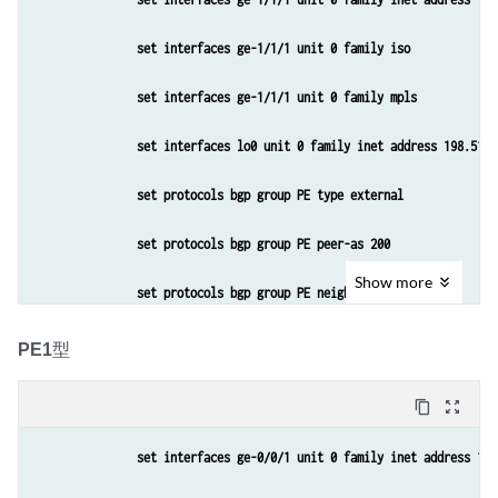
set interfaces ge-1/1/1 unit 0 family iso
set interfaces ge-1/1/1 unit 0 family mpls
set interfaces lo0 unit 0 family inet address 198.51.1
set protocols bgp group PE type external
set protocols bgp group PE peer-as 200
Show
more
set protocols bgp group PE neighbor 192.0.2.1
set routing-options autonomous-system 100
PE1
型
content_copy
zoom_out_map
set interfaces ge-0/0/1 unit 0 family inet address 10.