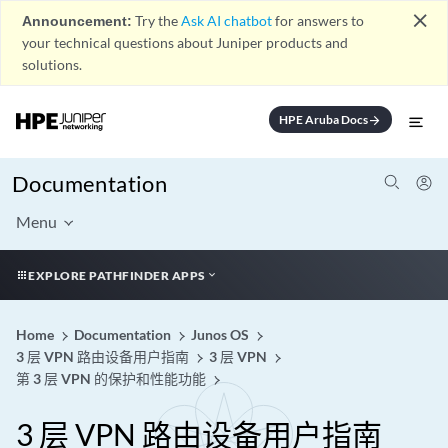
close
Announcement:
Try the
Ask AI chatbot
for answers to
your technical questions about Juniper products and
solutions.
HPE Aruba Docs
arrow_forward
Documentation
Menu
EXPLORE PATHFINDER APPS
Home
Documentation
Junos OS
3 层 VPN 路由设备用户指南
3 层 VPN
第 3 层 VPN 的保护和性能功能
3 层 VPN 路由设备用户指南