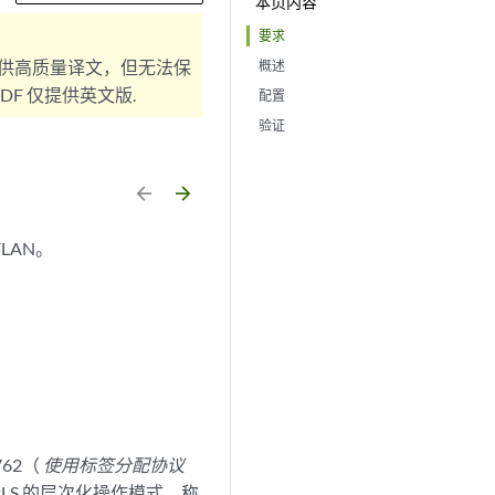
本页内容
要求
供高质量译文，但无法保
概述
F 仅提供英文版.
配置
验证
arrow_backward
arrow_forward
LAN。
762（
使用标签分配协议
 VPLS 的层次化操作模式，称