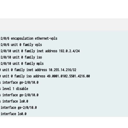
s interface ge-2/0/10.0
s interface ge-2/0/11.0
s interface lo0.0
 interface ge-2/0/10.0
 interface ge-2/0/11.0
 interface lo0.0
-2/0/6 encapsulation ethernet-vpls
ircuit neighbor 10.255.14.225 interface ge-2/0/5.0 virtual-circuit-id 601
-2/0/6 unit 0 family vpls
ircuit neighbor 10.255.14.225 interface ge-2/0/5.0 backup-neighbor 10.255.1
-2/0/10 unit 0 family inet address 192.0.2.4/24
ns router-id 10.255.14.217
-2/0/10 unit 0 family iso
-2/0/10 unit 0 family mpls
0 unit 0 family inet address 10.255.14.216/32
0 unit 0 family iso address 49.0001.0102.5501.4216.00
s interface ge-2/0/10.0
s level 1 disable
s interface ge-2/0/10.0
s interface lo0.0
 interface ge-2/0/10.0
 interface lo0.0
nces customer instance-type vpls
nces customer interface ge-2/0/6.0