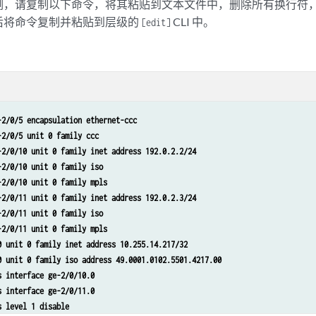
例，请复制以下命令，将其粘贴到文本文件中，删除所有换行符
后将命令复制并粘贴到层级的
CLI 中。
[edit]
-2/0/5 encapsulation ethernet-ccc
-2/0/5 unit 0 family ccc
-2/0/10 unit 0 family inet address 192.0.2.2/24
-2/0/10 unit 0 family iso
-2/0/10 unit 0 family mpls
-2/0/11 unit 0 family inet address 192.0.2.3/24
-2/0/11 unit 0 family iso
-2/0/11 unit 0 family mpls
0 unit 0 family inet address 10.255.14.217/32
0 unit 0 family iso address 49.0001.0102.5501.4217.00
s interface ge-2/0/10.0
s interface ge-2/0/11.0
s level 1 disable