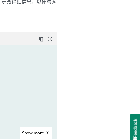
，更改详细信息，以便与网
content_copy
zoom_out_map
Feedback
Show
more