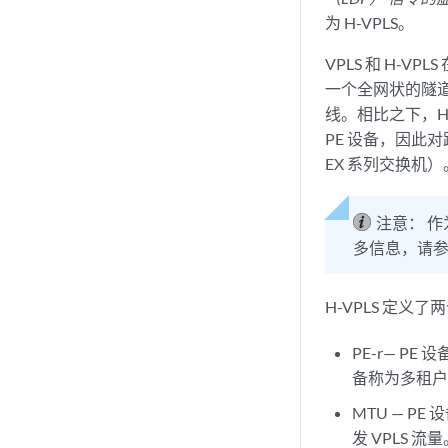
为 H-VPLS。
VPLS 和 H-V
一个全网状的隧道标
线。相比之下，H
PE 设备，因
EX 系列交换机）
注意：
作
多信息，请
H-VPLS 定义
PE-r— P
备称为多租户
MTU — P
发 VPLS 流