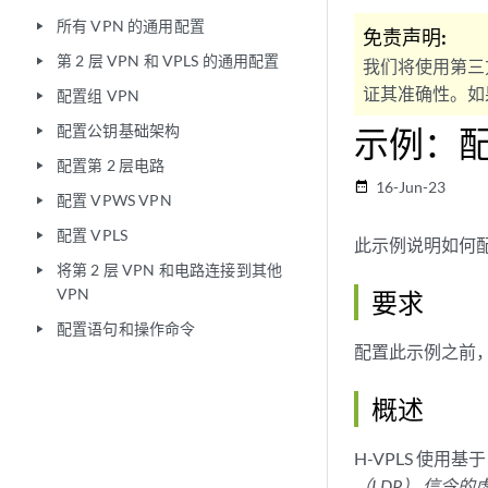
所有 VPN 的通用配置
play_arrow
免责声明:
第 2 层 VPN 和 VPLS 的通用配置
play_arrow
我们将使用第三
证其准确性。如果
配置组 VPN
play_arrow
配置公钥基础架构
示例：配置
play_arrow
配置第 2 层电路
play_arrow
16-Jun-23
date_range
配置 VPWS VPN
play_arrow
配置 VPLS
play_arrow
此示例说明如何配置
将第 2 层 VPN 和电路连接到其他
play_arrow
VPN
要求
配置语句和操作命令
play_arrow
配置此示例之前
概述
H-VPLS 使用基于
（LDP） 信令的虚