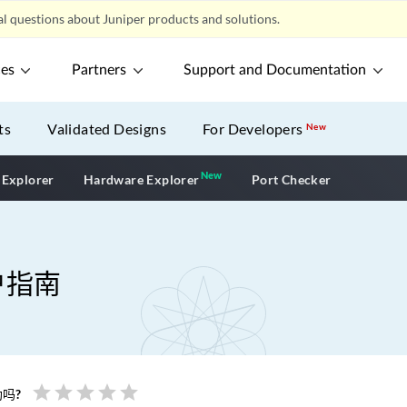
l questions about Juniper products and solutions.
ces
Partners
Support and Documentation
ts
Validated Designs
For Developers
New
New
New application
 Explorer
Hardware Explorer
Port Checker
用户指南
star
star
star
star
star
吗?