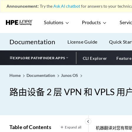
Announcement:
Try the
Ask AI chatbot
for answers to your technica
Solutions
Products
Servi
Documentation
License Guide
Quick Star
EXPLORE PATHFINDER APPS
CLI Explorer
Feature
Home
Documentation
Junos OS
路由设备 2 层 VPN 和 VPLS 
keyboard_arrow_left
Table of Contents
Expand all
机器翻译对您有帮助