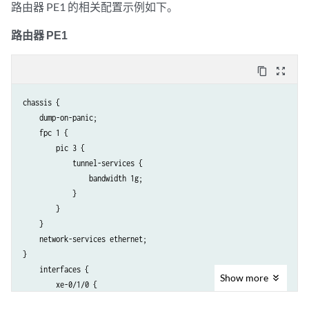
路由器 PE1 的相关配置示例如下。
路由器 PE1
content_copy
zoom_out_map
chassis {

    dump-on-panic;

    fpc 1 {

        pic 3 {

            tunnel-services {

                bandwidth 1g;

            }

        }

    }

    network-services ethernet;

}

    interfaces {

Show
more
        xe-0/1/0 {

            unit 0 {
