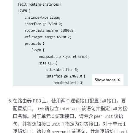
[edit routing-instances]

L2VPN {

    instance-type l2vpn;

    interface ge-2/0/0.0;

    route-distinguisher 65000:5;

    vrf-target target:65000:2;

    protocols {

        l2vpn {

            encapsulation-type ethernet;

            site CE5 {

                site-identifier 5;

                interface ge-2/0/0.0 {

Show
more
                    remote-site-id 3;

                }

            }

在路由器 PE3 上，使用两个逻辑接口配置
接口。要
iw0
        }

配置接口，
请包含
该语句并指定
为接
iw0
interfaces
iw0
    }

口名称。对于单元 0 逻辑接口，请包含
该语
peer-unit
句，并将逻辑接口
指定为对等接口。对于单元 1
unit 1
逻辑接口，请包含
该语句，并将逻辑接口
peer-unit
unit