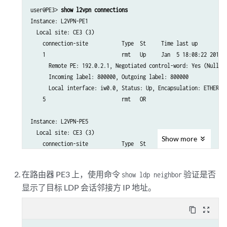
user@PE3> 
show l2vpn connections
Instance: L2VPN-PE1

  Local site: CE3 (3)

    connection-site           Type  St     Time last up          
    1                         rmt   Up     Jan  5 18:08:22 2010  
      Remote PE: 192.0.2.1, Negotiated control-word: Yes (Null)

      Incoming label: 800000, Outgoing label: 800000

      Local interface: iw0.0, Status: Up, Encapsulation: ETHERNET
    5                         rmt   OR   

Instance: L2VPN-PE5

  Local site: CE3 (3)

Show
more
    connection-site           Type  St     Time last up          
    1                         rmt   CN   

    5                         rmt   Up     Jan  5 18:08:22 2010  
在路由器 PE3 上，使用命令
验证是否
show ldp neighbor
      Remote PE: 192.0.2.5, Negotiated control-word: Yes (Null)

显示了目标 LDP 会话邻接方 IP 地址。
      Incoming label: 800002, Outgoing label: 800000

      Local interface: 
iw0.1,
content_copy
zoom_out_map