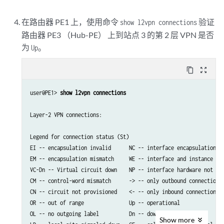
在路由器 PE1 上，使用命令
验证
show l2vpn connections
路由器 PE3 （Hub-PE） 上到站点 3 的第 2 层 VPN 是否
为
。
Up
content_copy
zoom_out_map
user@PE1> 
show l2vpn connections
Layer-2 VPN connections:

Legend for connection status (St)   

EI -- encapsulation invalid      NC -- interface encapsulation no
EM -- encapsulation mismatch     WE -- interface and instance enc
VC-Dn -- Virtual circuit down    NP -- interface hardware not pre
CM -- control-word mismatch      -> -- only outbound connection i
CN -- circuit not provisioned    <- -- only inbound connection is
OR -- out of range               Up -- operational

OL -- no outgoing label          Dn -- down                      
Show
more