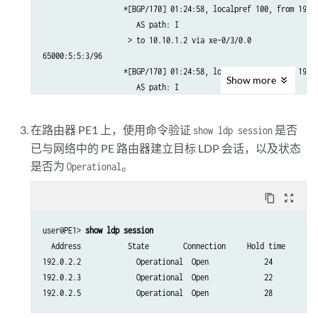
                   *[BGP/170] 01:24:58, localpref 100, from 192.0
                      AS path: I

                    > to 10.10.1.2 via xe-0/3/0.0

65000:5:5:3/96                

                   *[BGP/170] 01:24:58, localpref 100, from 192.0
Show
more
                      AS path: I

                    > to 10.10.3.2 via xe-0/2/0.0

65000:33:3:5/96                

在路由器 PE1 上，使用命令验证
是否
show ldp session
                   *[BGP/170] 01:24:58, localpref 100, from 192.0
已与网络中的 PE 路由器建立目标 LDP 会话，以及状态
                      AS path: I

是否为
。
Operational
content_copy
zoom_out_map
user@PE1> 
show ldp session 
  Address           State        Connection     Hold time

192.0.2.2             Operational  Open             24

192.0.2.3             Operational  Open             22
