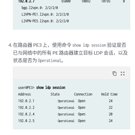
192.0.2.7 
              65000      10092      10195       0     
  bgp.l2vpn.0: 2/2/2/0

  L2VPN-PE1.l2vpn.0: 2/2/2/0

在路由器 PE3 上，使用命令
验证是否
show ldp session
已与网络中的所有 PE 路由器建立目标 LDP 会话，以及
状态是否为
。
Operational
content_copy
zoom_out_map
user@PE3> 
show ldp session
Address           State        Connection     Hold time

192.0.2.1             
  Open             24

Operational
192.0.2.2             
  Open             22

Operational
192.0.2.4             
  Open             20

Operational
192.0.2.5             
Operational