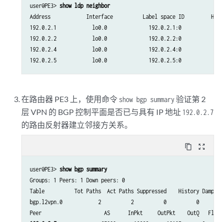
user@PE3> 
show ldp neighbor 
Address            Interface          Label space ID         Hold
192.0.2.1            lo0.0              192.0.2.1:0              
192.0.2.2            lo0.0              192.0.2.2:0              
192.0.2.4            lo0.0              192.0.2.4:0              
在路由器 PE3 上，使用命令
验证第 2
show bgp summary
层 VPN 的 BGP 控制平面是否已与具有 IP 地址
192.0.2.7
的路由反射器建立邻接方关系。
content_copy
zoom_out_map
user@PE3> 
show bgp summary
Groups: 1 Peers: 1 Down peers: 0

Table          Tot Paths  Act Paths Suppressed    History Damp St
bgp.l2vpn.0            2          2          0          0        