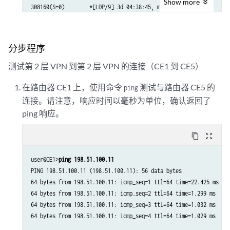
Show
more
308160(S=0)        *[LDP/9] 3d 04:38:45, metric 1

                    > to 10.10.1.1 via xe-0/3/0.0, Pop      

308176             *[LDP/9] 3d 04:38:44, metric 1

                    > to 10.10.6.2 via xe-0/1/0.0, Pop      

分步程序
308176(S=0)        *[LDP/9] 3d 04:38:44, metric 1

                    > to 10.10.6.2 via xe-0/1/0.0, Pop      

测试第 2 层 VPN 到第 2 层 VPN 的连接（CE1 到 CE5）
308192             *[LDP/9] 00:07:18, metric 1

                    > to 10.10.20.1 via xe-0/0/0.0, Swap 601649

在路由器 CE1 上，使用命令
测试与路由器 CE5 的
ping
                      to 10.10.6.2 via xe-0/1/0.0, Swap 299856

连接。请注意，响应时间以毫秒为单位，确认返回了
308208             *[LDP/9] 3d 04:38:44, metric 1

ping 响应。
                    > to 10.10.5.1 via xe-0/2/0.0, Pop      

308208(S=0)        *[LDP/9] 3d 04:38:44, metric 1

content_copy
zoom_out_map
                    > to 10.10.5.1 via xe-0/2/0.0, Pop      

308224             *[LDP/9] 3d 04:38:42, metric 1

user@CE1>
ping 198.51.100.11
                    > to 10.10.20.1 via xe-0/0/0.0, Pop      

PING 198.51.100.11 (198.51.100.11): 56 data bytes

308224(S=0)        *[LDP/9] 3d 04:38:42, metric 1

64 bytes from 198.51.100.11: icmp_seq=1 ttl=64 time=22.425 ms

64 bytes from 198.51.100.11: icmp_seq=2 ttl=64 time=1.299 ms

800000             *[L2IW/6] 01:39:13, metric2 1

64 bytes from 198.51.100.11: icmp_seq=3 ttl=64 time=1.032 ms

                    > to 10.10.6.2 via xe-0/1/0.0, Swap 800000  

                    [L2VPN/7] 01:39:13
