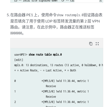
LD -- local site signaled down   CF -- call admission control fai
RD -- remote site signaled down  SC -- local and remote site ID c
LN -- local site not designated  LM -- local site ID not minimum 
在路由器 PE1 上，使用命令
验证路由表
show route
mpls.0
RN -- remote site not designated RM -- remote site ID not minimum
是否填充了用于使用 LDP 标签转发流量的第 2 层 VPN
XX -- unknown connection status  IL -- no incoming label

路由。请注意，在此示例中，路由器正在推送标签
MM -- MTU mismatch               MI -- Mesh-Group ID not availble
BK -- Backup connection          ST -- Standby connection

。
8000000
PF -- Profile parse failure      PB -- Profile busy

content_copy
zoom_out_map
Legend for interface status 

Up -- operational           

user@PE1> 
show route table mpls.0
Dn -- down

[edit]

mpls.0: 13 destinations, 13 routes (13 active, 0 holddown, 0 hidd
Instance: L2VPN

+ = Active Route, - = Last Active, * = Both

  Local site: CE1 (1)

    connection-site           Type  St     Time last up          
0                  *[MPLS/0] 1w1d 11:36:44, metric 1

    3                         rmt   
Up
     Jan  5 18:08:25 2010  
                      Receive

      Remote PE: 192.0.2.3, Negotiated control-word: Yes (Null)

1                  *[MPLS/0] 1w1d 11:36:44, metric 1

      Incoming label: 800000, Outgoing label: 800000

                      Receive

      Local interface: ge-1/0/0.0, Status: Up, Encapsulation: ETH
2                  *[MPLS/0] 1w1d 11:36:44, metric 1

    5                         rmt   OR   	
