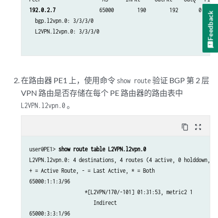
192.0.2.7
               65000        190        192       0     
Feedback
  bgp.l2vpn.0: 3/3/3/0

  L2VPN.l2vpn.0: 3/3/3/0

在路由器 PE1 上，使用命令
验证 BGP 第 2 层
show route
VPN 路由是否存储在每个 PE 路由器的路由表中
。
L2VPN.l2vpn.0
content_copy
zoom_out_map
user@PE1> 
show route table L2VPN.l2vpn.0 
L2VPN.l2vpn.0: 4 destinations, 4 routes (4 active, 0 holddown, 0 
+ = Active Route, - = Last Active, * = Both

65000:1:1:3/96                

                   *[L2VPN/170/-101] 01:31:53, metric2 1

                      Indirect

65000:3:3:1/96                
