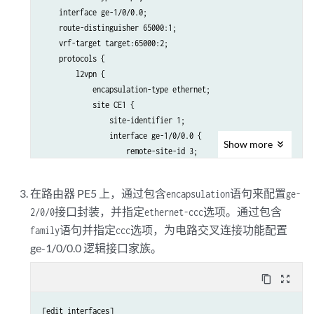
    interface ge-1/0/0.0;

    route-distinguisher 65000:1;

    vrf-target target:65000:2;

    protocols {

        l2vpn {

            encapsulation-type ethernet;

            site CE1 {

                site-identifier 1;

                interface ge-1/0/0.0 {

Show
more
                    remote-site-id 3;

                }

            }

在路由器 PE5 上，通过包含
语句来配置
encapsulation
ge-
        }

接口封装，并指定
选项。通过包含
2/0/0
ethernet-ccc
    }

语句并指定
选项，为电路交叉连接功能配置
family
ccc
ge-1/0/0.0 逻辑接口家族。
content_copy
zoom_out_map
[edit interfaces]
