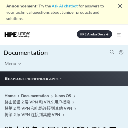
close
Announcement:
Try the
Ask AI chatbot
for answers to
your technical questions about Juniper products and
solutions.
HPE Aruba Docs
arrow_forward
Documentation
Menu
EXPLORE PATHFINDER APPS
Home
Documentation
Junos OS
路由设备 2 层 VPN 和 VPLS 用户指南
将第 2 层 VPN 和电路连接到其他 VPN
将第 2 层 VPN 连接到其他 VPN