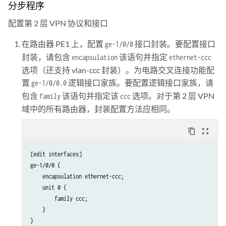
分步程序
        }

    }

配置第 2 层 VPN 协议和接口
    ospf {

        traffic-engineering;

在路由器 PE1 上，配置
接口封装。要配置接口
ge-1/0/0
        area 0.0.0.0 {

封装，请包含
该语句并指定
encapsulation
ethernet-ccc
            interface all;

选项（还支持 vlan-ccc 封装）。为电路交叉连接功能配
            interface fxp0.0 {

置
逻辑接口家族。要配置逻辑接口家族，请
ge-1/0/0.0
                disable;

包含
该语句并指定该
选项。对于第 2 层 VPN
family
ccc
            }

域中的所有路由器，封装配置方法应相同。
        }

    }

content_copy
zoom_out_map
    ldp {

        interface all;

        interface fxp0.0 {

[edit interfaces]

            disable;

ge-1/0/0 {

        }

    encapsulation ethernet-ccc;

    }

    unit 0 {

        family ccc;

    }

}
