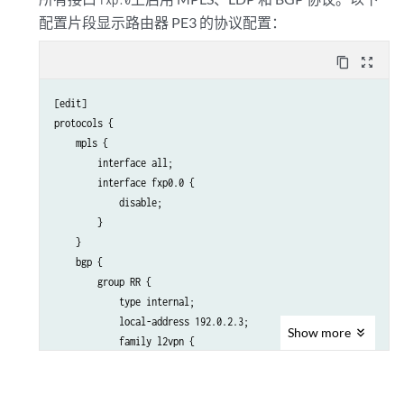
        }

配置片段显示路由器 PE3 的协议配置：
    }

    ospf {

        traffic-engineering;

content_copy
zoom_out_map
        area 0.0.0.0 {

            interface all;

[edit]

            interface fxp0.0 {

protocols {

                disable;

    mpls {

            }

        interface all;

        }

        interface fxp0.0 {

    }

            disable;

    ldp {

        }

        interface all;

    }

        interface fxp0.0 {

    bgp {

            disable;

        group RR {

        }

            type internal;

    }

            local-address 192.0.2.3;

Show
more
            family l2vpn {

                signaling;

            }

            neighbor 192.0.2.7;
