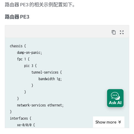
                family inet {

路由器 PE3 的相关示例配置如下。
                    address 10.10.2.1/30;

                }

路由器 PE3
                family mpls;

            }

content_copy
zoom_out_map
        }

        xe-0/2/0 {

chassis {

            unit 0 {

    dump-on-panic;

                family inet {

    fpc 1 {

                    address 10.10.3.1/30;

        pic 3 {

                }

            tunnel-services {

                family mpls;

                bandwidth 1g;

            }

            }

        }

        }

        xe-0/3/0 {

    }

            unit 0 {

Ask AI
    network-services ethernet;

                family inet {

}

                    address 10.10.1.1/30;

interfaces {

                }

Show
more
    xe-0/0/0 {

                family mpls;

        unit 0 {
