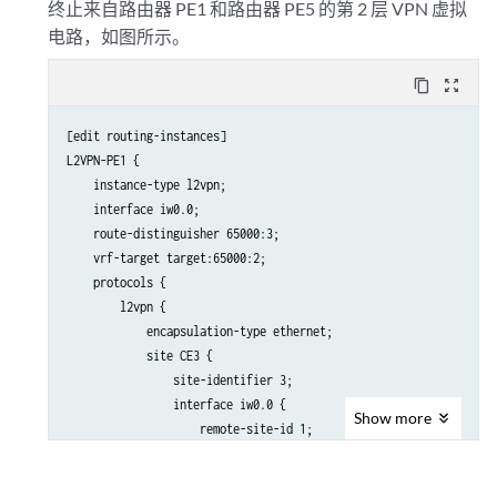
终止来自路由器 PE1 和路由器 PE5 的第 2 层 VPN 虚拟
电路，如图所示。
content_copy
zoom_out_map
[edit routing-instances]

L2VPN-PE1 {

    instance-type l2vpn;

    interface iw0.0;

    route-distinguisher 65000:3;

    vrf-target target:65000:2;

    protocols {

        l2vpn {

            encapsulation-type ethernet;

            site CE3 {

                site-identifier 3;

                interface iw0.0 {

Show
more
                    remote-site-id 1;

                }

            }
