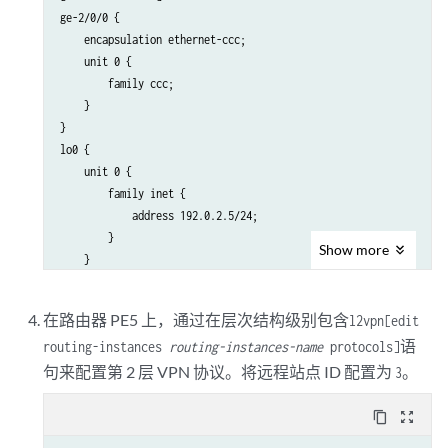
ge-2/0/0 {

    encapsulation ethernet-ccc;

    unit 0 {

        family ccc;

    }

}

lo0 {

    unit 0 {

        family inet {

            address 192.0.2.5/24;

        }

Show
more
    }

在路由器 PE5 上，通过在层次结构级别包含
l2vpn
[edit
语
routing-instances
routing-instances-name
protocols]
句来配置第 2 层 VPN 协议。将远程站点 ID 配置为
。
3
content_copy
zoom_out_map