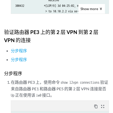
                      Receive

300432             *[LDP/9] 3d 04:25:02, metric 1

Show
more
                    > to 10.10.2.2 via xe-0/1/0.0, Pop      

300432(S=0)        *[LDP/9] 3d 04:25:02, metric 1

                    > to 10.10.2.2 via xe-0/1/0.0, Pop      

300768             *[LDP/9] 3d 04:25:02, metric 1

验证路由器 PE3 上的第 2 层 VPN 到第 2 层
                    > to 10.10.3.2 via xe-0/2/0.0, Pop      

300768(S=0)        *[LDP/9] 3d 04:25:02, metric 1

VPN 的连接
                    > to 10.10.3.2 via xe-0/2/0.0, Pop      

300912             *[LDP/9] 3d 04:25:02, metric 1

分步程序
                    > to 10.10.3.2 via xe-0/2/0.0, Swap 299856

分步程序
301264             *[LDP/9] 3d 04:24:58, metric 1

                    > to 10.10.1.2 via xe-0/3/0.0, Swap 308224

301312             *[LDP/9] 3d 04:25:01, metric 1

分步程序
                    > to 10.10.1.2 via xe-0/3/0.0, Pop      

在路由器 PE3 上，使用命令
验证
show l2vpn connections
301312(S=0)        *[LDP/9] 3d 04:25:01, metric 1

来自路由器 PE1 和路由器 PE5 的第 2 层 VPN 连接是否
800000             *[L2VPN/7] 01:25:28

正在使用该
接口。
Up
iw0
                    > via ge-1/0/0.0, Pop       Offset: 4    

ge-1/0/0.0         *[L2VPN/7] 01:25:28, metric2 1

content_copy
zoom_out_map
                    > to 10.10.1.2 via xe-0/3/0.0, Push 800000 O