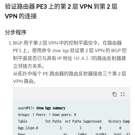
        }

验证路由器 PE3 上的第 2 层 VPN 到第 2 层
    }

}

VPN 的连接
L2VPN-PE5 {

    instance-type l2vpn;

分步程序
    interface iw0.1;

    route-distinguisher 65000:33;

BGP 用于第 2 层 VPN 中的控制平面信令。在路由器
    vrf-target target:65000:2;

PE1 上，使用命令
验证第 2 层 VPN 的 BGP 控
show bgp
    protocols {

制平面是否已与具有 IP 地址
的路由反射器建
192.0.2.7
        l2vpn {

立邻接方关系。
            encapsulation-type ethernet;

从拓扑中每个 PE 路由器的路由反射器接收三个第 2 层
            site CE3 {

VPN 路由。
                site-identifier 3;

                interface iw0.1 {

                    remote-site-id 5;

content_copy
zoom_out_map
                }

            }

user@PE1> 
show bgp summary
        }

Groups: 1 Peers: 1 Down peers: 0

    }

Table          Tot Paths  Act Paths Suppressed    History Damp St
bgp.l2vpn.0            3          3          0          0        