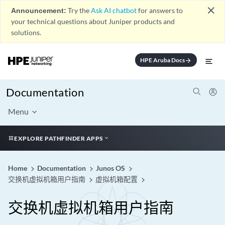
close
Announcement:
Try the
Ask AI chatbot
for answers to
your technical questions about Juniper products and
solutions.
HPE Aruba Docs
arrow_forward
Documentation
Menu
EXPLORE PATHFINDER APPS
Home
Documentation
Junos OS
交换机虚拟机箱用户指南
虚拟机箱配置
交换机虚拟机箱用户指南