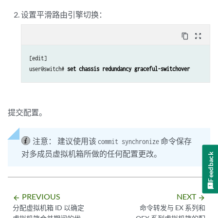
设置平滑路由引擎切换：
content_copy
zoom_out_map
[edit]

user@switch# 
set chassis redundancy graceful-switchover
提交配置。
注意：
建议使用该
命令保存
commit synchronize
对多成员虚拟机箱所做的任何配置更改。
Feedback
PREVIOUS
NEXT
arrow_backward
arrow_forward
分配虚拟机箱 ID 以确定
命令转发与 EX 系列和