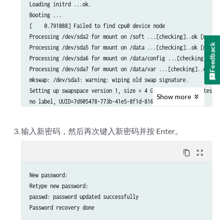
Loading initrd ...ok.

Booting ...

[    0.791088] Failed to find cpu0 device node

Processing /dev/sda2 for mount on /soft ...[checking]..ok [mounti
Feedback
Processing /dev/sda5 for mount on /data ...[checking]..ok [mounti
Processing /dev/sda6 for mount on /data/config ...[checking]..ok 
Processing /dev/sda7 for mount on /data/var ...[checking]..ok [mo
mkswap: /dev/sda3: warning: wiping old swap signature.

Setting up swapspace version 1, size = 4 GiB (4294963200 bytes)

Show
more
no label, UUID=7d905478-773b-41e5-8f1d-8166ec03f93a

Processing /dev/sda1 for mount on /boot ...[checking]..ok [mounti
Done with local filesystems setup.

输入新密码，然后再次键入新密码并按 Enter。
Mounting version junos-linux-install-ptx-x86-64-16.2I201805021813
System is running with minimal count of software versions

content_copy
zoom_out_map
modprobe: FATAL: Module jnx_cbd_fpga_ptx21k not found in director
Installing kexec kernel...Cannot get kernel page_offset_base symb
New password: 

done

Retype new password: 

passwd: password updated successfully

Password recovery done
