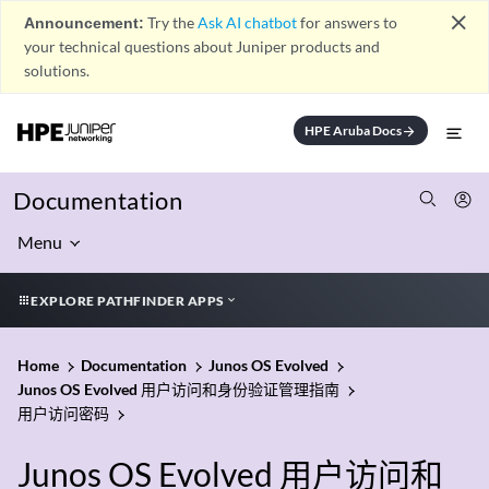
close
Announcement:
Try the
Ask AI chatbot
for answers to
your technical questions about Juniper products and
solutions.
HPE Aruba Docs
arrow_forward
Documentation
Menu
EXPLORE PATHFINDER APPS
Home
Documentation
Junos OS Evolved
Junos OS Evolved 用户访问和身份验证管理指南
用户访问密码
Junos OS Evolved 用户访问和