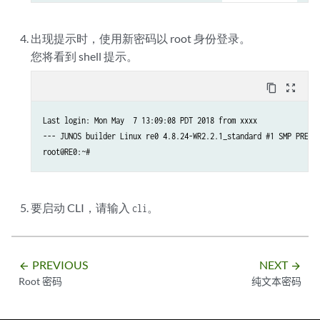
出现提示时，使用新密码以 root 身份登录。
您将看到 shell 提示。
content_copy
zoom_out_map
Last login: Mon May  7 13:09:08 PDT 2018 from xxxx

--- JUNOS builder Linux re0 4.8.24-WR2.2.1_standard #1 SMP PREEMP
root@RE0:~# 
要启动 CLI，请输入
。
cli
PREVIOUS
NEXT
arrow_backward
arrow_forward
Root 密码
纯文本密码