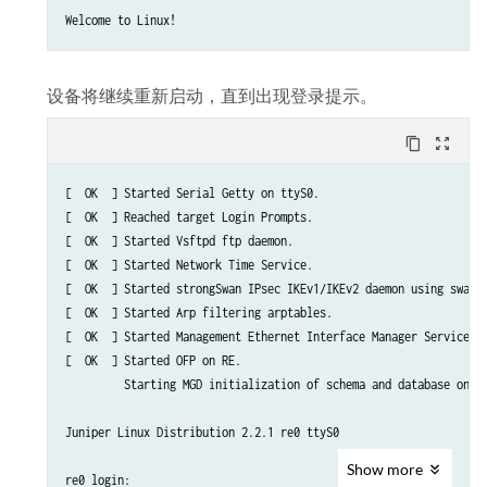
Welcome to Linux!
设备将继续重新启动，直到出现登录提示。
content_copy
zoom_out_map
[  OK  ] Started Serial Getty on ttyS0.

[  OK  ] Reached target Login Prompts.

[  OK  ] Started Vsftpd ftp daemon.

[  OK  ] Started Network Time Service.

[  OK  ] Started strongSwan IPsec IKEv1/IKEv2 daemon using swanct
[  OK  ] Started Arp filtering arptables.

[  OK  ] Started Management Ethernet Interface Manager Service.

[  OK  ] Started OFP on RE.

         Starting MGD initialization of schema and database on RE
Juniper Linux Distribution 2.2.1 re0 ttyS0

Show
more
re0 login: 