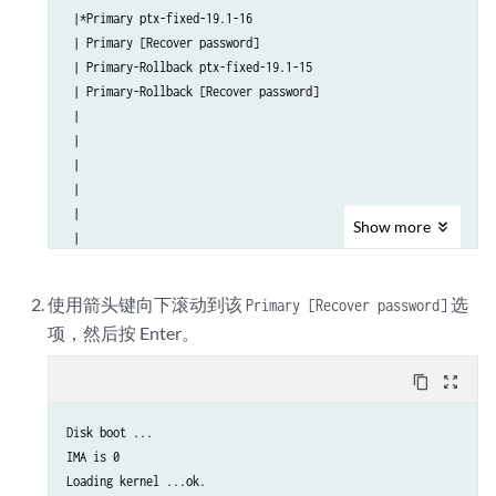
 |*Primary ptx-fixed-19.1-16                                     
 | Primary [Recover password]                                    
 | Primary-Rollback ptx-fixed-19.1-15                            
 | Primary-Rollback [Recover password]                           
 |                                                               
 |                                                               
 |                                                               
 |                                                               
 |                                                               
Show
more
 |                                                               
 |                                                               
 |                                                               
使用箭头键向下滚动到该
选
Primary [Recover password]
 +---------------------------------------------------------------
项，然后按 Enter。
      Use the ^ and v keys to select which entry is highlighted. 
content_copy
zoom_out_map
      Press enter to boot the selected OS, `e' to edit the comman
      before booting or `c' for a command-line.                 
Disk boot ...

IMA is 0

Loading kernel ...ok.
