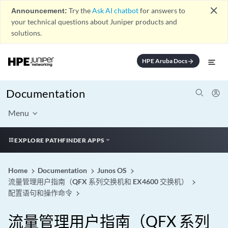
close
Announcement:
Try the
Ask AI chatbot
for answers to
your technical questions about Juniper products and
solutions.
HPE Aruba Docs
arrow_forward
Documentation
Menu
EXPLORE PATHFINDER APPS
Home
Documentation
Junos OS
流量管理用户指南（QFX 系列交换机和 EX4600 交换机）
配置语句和操作命令
流量管理用户指南（QFX 系列